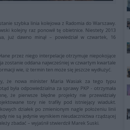
wstanie szybka linia kolejowa z Radomia do Warszawy.
ski kolejny raz ponowił tę obietnice. Niestety 2013
wa, już dawno minął – powiedział
w czwartek, 16
yłane przez niego interpelacje otrzymuje niepokojące
ycja zostanie oddana najwcześniej w czwartym kwartale
rmacji wie, iż termin ten może się jeszcze wydłużyć.
my, że nowa minister Maria Wasiak za tego typu
dotąd była odpowiedzialna za sprawy PKP - otrzymała
mnę, że pierwsze błędne projekty nie przewidziały
ektowane tory nie trafiły pod istniejący wiadukt.
kowych działek po zmienionym nagle położeniu linii
ędy nie są jedynie wynikiem nieudacznictwa rządzącej
ależy zbadać – wyjaśnił stwierdził Marek Suski.