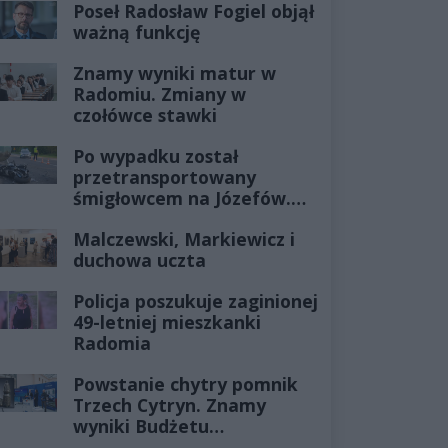
Poseł Radosław Fogiel objął
ważną funkcję
Znamy wyniki matur w
Radomiu. Zmiany w
czołówce stawki
Po wypadku został
przetransportowany
śmigłowcem na Józefów.
Historia mrozi krew w
Malczewski, Markiewicz i
żyłach
duchowa uczta
Policja poszukuje zaginionej
49-letniej mieszkanki
Radomia
Powstanie chytry pomnik
Trzech Cytryn. Znamy
wyniki Budżetu
Obywatelskiego 2027