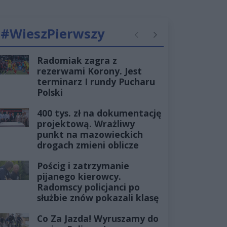
#WieszPierwszy
Poprzednie
Następne
Radomiak zagra z
rezerwami Korony. Jest
terminarz I rundy Pucharu
Polski
400 tys. zł na dokumentację
projektową. Wrażliwy
punkt na mazowieckich
drogach zmieni oblicze
Pościg i zatrzymanie
pijanego kierowcy.
Radomscy policjanci po
służbie znów pokazali klasę
Co Za Jazda! Wyruszamy do