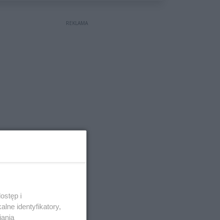
REKLAMA
ostęp i
lne identyfikatory,
iania