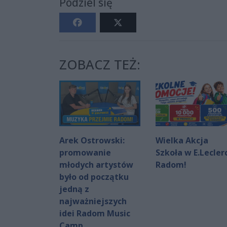
Podziel się
ZOBACZ TEŻ:
Arek Ostrowski:
Wielka Akcja
promowanie
Szkoła w E.Lecler
młodych artystów
Radom!
było od początku
jedną z
najważniejszych
idei Radom Music
Camp