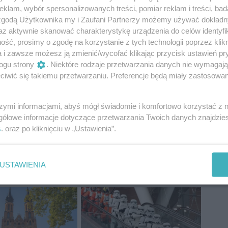
klam, wybór spersonalizowanych treści, pomiar reklam i treści, bad
 zgodą Użytkownika my i Zaufani Partnerzy możemy używać dokład
az aktywnie skanować charakterystykę urządzenia do celów identyfi
oś nam obiecuje realizację inwestycji, która już dawno
ść, prosimy o zgodę na korzystanie z tych technologii poprzez klikn
Niestety obietnice Platformy to fatamorgana – dodał
a i zawsze możesz ją zmienić/wycofać klikając przycisk ustawień pr
ogu strony
. Niektóre rodzaje przetwarzania danych nie wymagaj
iwić się takiemu przetwarzaniu. Preferencje będą miały zastosowania
szymi informacjami, abyś mógł świadomie i komfortowo korzystać z
gółowe informacje dotyczące przetwarzania Twoich danych znajdzi
s
. oraz po kliknięciu w „Ustawienia”.
linia kolejowa
prawo i sprawiedliwość
USTAWIENIA