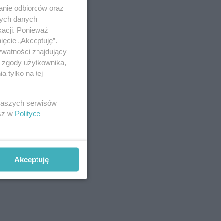
anie odbiorców oraz
nych danych
kacji. Ponieważ
ięcie „Akceptuję”.
ywatności znajdujący
ą zgody użytkownika,
 tylko na tej
 naszych serwisów
esz w
Polityce
Akceptuję