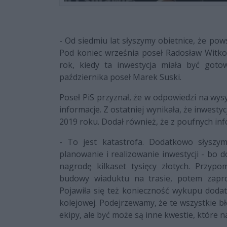
- Od siedmiu lat słyszymy obietnice, że po
Pod koniec września poseł Radosław Witkow
rok, kiedy ta inwestycja miała być goto
października poseł Marek Suski.
Poseł PiS przyznał, że w odpowiedzi na wys
informacje. Z ostatniej wynikała, że inwest
2019 roku. Dodał również, że z poufnych info
- To jest katastrofa. Dodatkowo słyszy
planowanie i realizowanie inwestycji - bo 
nagrodę kilkaset tysięcy złotych. Przypo
budowy wiaduktu na trasie, potem zaproj
Pojawiła się też konieczność wykupu dodat
kolejowej. Podejrzewamy, że te wszystkie bł
ekipy, ale być może są inne kwestie, które n