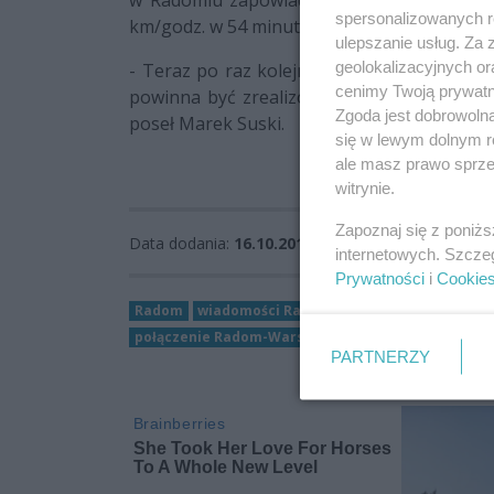
spersonalizowanych re
km/godz. w 54 minuty.
ulepszanie usług. Za
geolokalizacyjnych or
- Teraz po raz kolejny, już czwarty raz, kt
cenimy Twoją prywatno
powinna być zrealizowana – powiedział. - 
Zgoda jest dobrowoln
poseł Marek Suski.
się w lewym dolnym r
ale masz prawo sprzec
witrynie.
Zapoznaj się z poniż
Data dodania:
16.10.2014 11:43
internetowych. Szcze
Prywatności
i
Cookie
Radom
wiadomości Radom
Inwestycje Radom
połączenie Radom-Warszawa
PARTNERZY