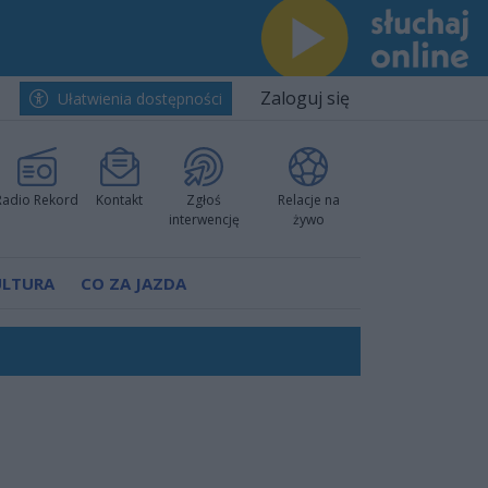
Zaloguj się
Ułatwienia dostępności
Radio Rekord
Kontakt
Zgłoś
Relacje na
interwencję
żywo
ULTURA
CO ZA JAZDA
ów pokazali klasę
rzowi
worzyć nową sportową tradycję"
ruchu