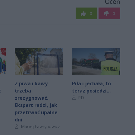
Oceń
0
0
Z piwa i kawy
Piła i jechała, to
c
trzeba
teraz posiedzi…
Autor artykułu:
zrezygnować.
PD
Ekspert radzi, jak
przetrwać upalne
dni
Autor artykułu:
Maciej Ławrynowicz