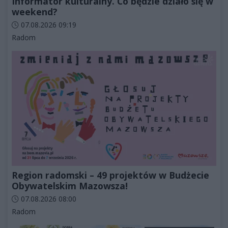
Informator kulturalny. Co będzie działo się w
weekend?
Data dodania artykułu:
07.08.2026 09:19
Kategorie artykułu:
Radom
Region radomski – 49 projektów w Budżecie
Obywatelskim Mazowsza!
Data dodania artykułu:
07.08.2026 08:00
Kategorie artykułu:
Radom