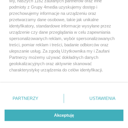
My, naszych 1162 zaufanych partnerów oraz inne
podmioty z Grupy 4media uzyskujemy dostęp i
przechowujemy informacje na urządzeniu oraz
przetwarzamy dane osobowe, takie jak unikalne
identyfikatory, standardowe informacje wysyłane przez
urządzenie czy dane przeglądania w celu zapewniania
spersonalizowanych reklam, wybór spersonalizowanych
Redakcja
Reklama
Prywatność
Praca Łódź
treści, pomiar reklam i treści, badanie odbiorców oraz
the:protocol
ulepszanie usług. Za zgodą Użytkownika my i Zaufani
Partnerzy możemy używać dokładnych danych
geolokalizacyjnych oraz aktywnie skanować
charakterystykę urządzenia do celów identyfikacji.
Ponieważ cenimy Twoją prywatność, prosimy o zgodę na
Szukaj
korzystanie z tych technologii poprzez kliknięcie
„Akceptuję”. Zgoda jest dobrowolna i zawsze możesz ją
zmienić/wycofać klikając przycisk ustawień prywatności
Facebook.com
Youtube.com
PARTNERZY
USTAWIENIA
znajdujący się w lewym dolnym rogu strony
. Niektóre
rodzaje przetwarzania danych nie wymagają zgody
użytkownika, ale masz prawo sprzeciwić się takiemu
Akceptuję
przetwarzaniu. Preferencje będą miały zastosowania tylko
na tej witrynie.
CMS portalu
przygotowany przez