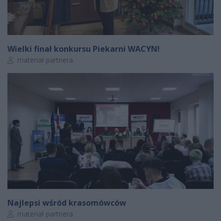
Wielki finał konkursu Piekarni WACYN!
Autor artykułu:
materiał partnera
Najlepsi wśród krasomówców
Autor artykułu:
materiał partnera