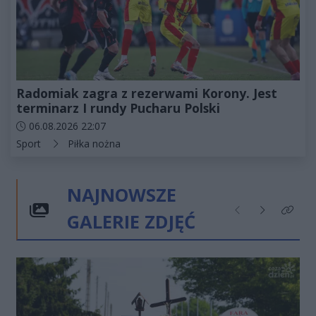
Radomiak zagra z rezerwami Korony. Jest
terminarz I rundy Pucharu Polski
Data dodania artykułu:
06.08.2026 22:07
Kategorie artykułu:
Sport
Piłka nożna
NAJNOWSZE
GALERIE ZDJĘĆ
Poprzednie
Następne
Kliknij