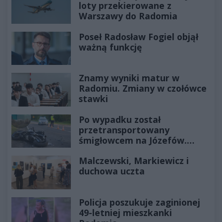
loty przekierowane z
Warszawy do Radomia
Poseł Radosław Fogiel objął
ważną funkcję
Znamy wyniki matur w
Radomiu. Zmiany w czołówce
stawki
Po wypadku został
przetransportowany
śmigłowcem na Józefów.
Historia mrozi krew w żyłach
Malczewski, Markiewicz i
duchowa uczta
Policja poszukuje zaginionej
49-letniej mieszkanki