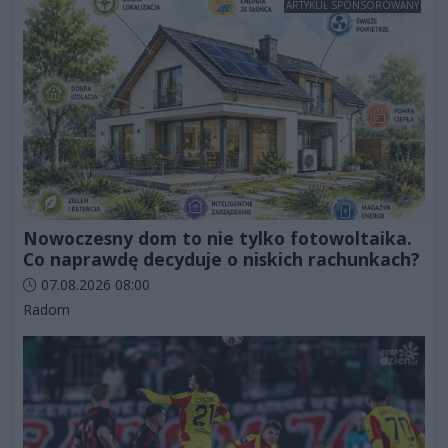
ARTYKUŁ SPONSOROWANY
Nowoczesny dom to nie tylko fotowoltaika.
Co naprawdę decyduje o niskich rachunkach?
Data dodania artykułu:
07.08.2026 08:00
Kategorie artykułu:
Radom