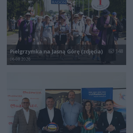
Liczba zdjęć
Pielgrzymka na Jasną Górę (zdjęcia)
148
Data dodania galerii:
06.08.2026