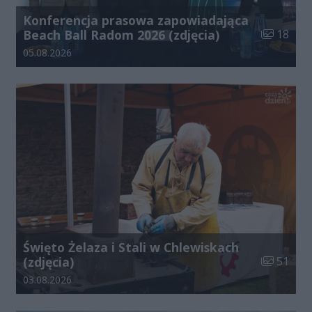
Konferencja prasowa zapowiadająca
Liczba zdj
Beach Ball Radom 2026 (zdjęcia)
18
Data dodania galerii:
05.08.2026
Święto Żelaza i Stali w Chlewiskach
Liczba zdj
(zdjęcia)
51
Data dodania galerii:
03.08.2026