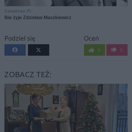
Podziel się
Oceń
0
0
ZOBACZ TEŻ: