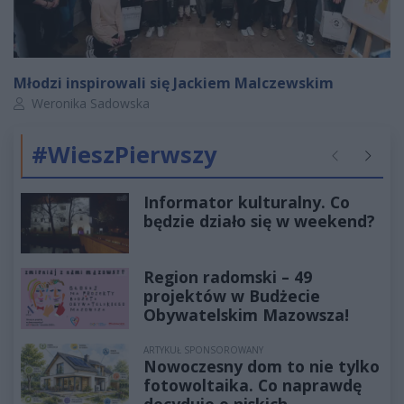
Młodzi inspirowali się Jackiem Malczewskim
Autor artykułu:
Weronika Sadowska
#WieszPierwszy
Poprzednie
Następ
Informator kulturalny. Co
będzie działo się w weekend?
Region radomski – 49
projektów w Budżecie
Obywatelskim Mazowsza!
ARTYKUŁ SPONSOROWANY
Nowoczesny dom to nie tylko
fotowoltaika. Co naprawdę
decyduje o niskich