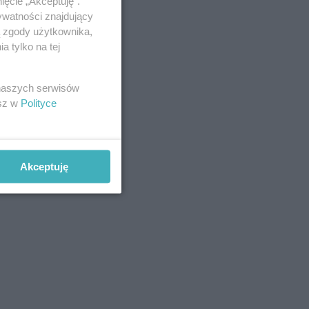
ięcie „Akceptuję”.
ywatności znajdujący
ą zgody użytkownika,
 tylko na tej
 naszych serwisów
esz w
Polityce
Akceptuję