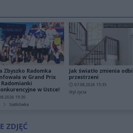
ARTYKUŁ SPONSO
a Zbyszko Radomka
Jak światło zmienia odbi
mfowała w Grand Prix
przestrzeni
 Radomianki
Data dodania artykułu:
07.08.2026 15:35
onkurencyjne w Ustce!
Kategorie artykułu:
Styl życia
odania artykułu:
08.2026 19:30
rie artykułu:
Siatkówka
E ZDJĘĆ