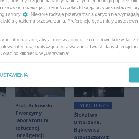
ść, prosimy o zgodę na korzystanie z tych technologii poprzez klikn
a i zawsze możesz ją zmienić/wycofać klikając przycisk ustawień pr
ogu strony
. Niektóre rodzaje przetwarzania danych nie wymagaj
Oceń
iwić się takiemu przetwarzaniu. Preferencje będą miały zastosowania
0
0
szymi informacjami, abyś mógł świadomie i komfortowo korzystać z
gółowe informacje dotyczące przetwarzania Twoich danych znajdzi
s
. oraz po kliknięciu w „Ustawienia”.
USTAWIENIA
Prof. Bukowski:
TYLKO U NAS!
Tworzymy
Śledztwo
laboratorium
umorzone.
sztucznej
Bąkiewicz
inteligencji
oczyszczony z