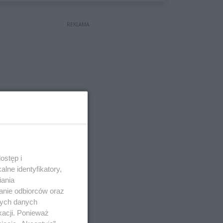
wyceniona na ponad milion
złotych
REKLAMA
ostęp i
lne identyfikatory,
iania
anie odbiorców oraz
nych danych
kacji. Ponieważ