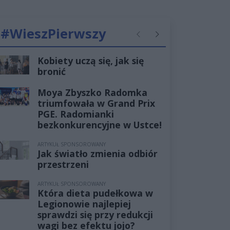
#WieszPierwszy
Poprzednie
Następne
Kobiety uczą się, jak się
bronić
Moya Zbyszko Radomka
triumfowała w Grand Prix
PGE. Radomianki
bezkonkurencyjne w Ustce!
ARTYKUŁ SPONSOROWANY
Jak światło zmienia odbiór
przestrzeni
ARTYKUŁ SPONSOROWANY
Która dieta pudełkowa w
Legionowie najlepiej
sprawdzi się przy redukcji
wagi bez efektu jojo?