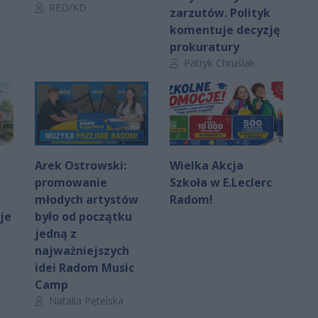
Autor artykułu:
RED/KD
zarzutów. Polityk
komentuje decyzję
prokuratury
Autor artykułu:
Patryk Chruślak
Arek Ostrowski:
Wielka Akcja
promowanie
Szkoła w E.Leclerc
młodych artystów
Radom!
je
było od początku
jedną z
najważniejszych
idei Radom Music
Camp
Autor artykułu:
Natalia Pętelska