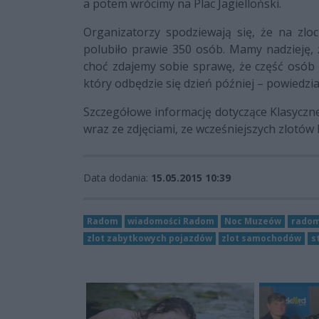
a potem wrócimy na Plac Jagielloński.
Organizatorzy spodziewają się, że na zlo
polubiło prawie 350 osób. Mamy nadzieję, ż
choć zdajemy sobie sprawę, że część osób 
który odbędzie się dzień później – powiedzi
Szczegółowe informację dotyczące Klasycz
wraz ze zdjęciami, ze wcześniejszych zlot
Data dodania:
15.05.2015 10:39
Radom
wiadomości Radom
Noc Muzeów
radom
zlot zabytkowych pojazdów
zlot samochodów
s