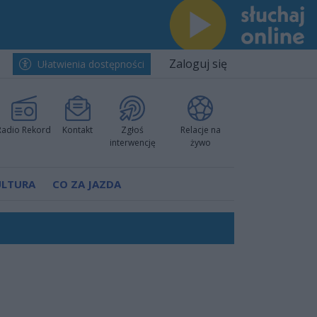
Zaloguj się
Ułatwienia dostępności
Radio Rekord
Kontakt
Zgłoś
Relacje na
interwencję
żywo
ULTURA
CO ZA JAZDA
nkurencyjne w Ustce!
ano umowę
Polski
 decyzję prokuratury
ów pokazali klasę
worzyć nową sportową tradycję"
ruchu