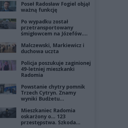
Poseł Radosław Fogiel objął
ważną funkcję
Po wypadku został
przetransportowany
śmigłowcem na Józefów.
Historia mrozi krew w
Malczewski, Markiewicz i
żyłach
duchowa uczta
Policja poszukuje zaginionej
49-letniej mieszkanki
Radomia
Powstanie chytry pomnik
Trzech Cytryn. Znamy
wyniki Budżetu
Obywatelskiego 2027
Mieszkaniec Radomia
oskarżony o... 123
przestępstwa. Szkoda