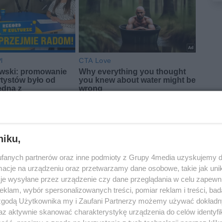
niku,
fanych partnerów oraz inne podmioty z Grupy 4media uzyskujemy d
cje na urządzeniu oraz przetwarzamy dane osobowe, takie jak unika
je wysyłane przez urządzenie czy dane przeglądania w celu zapewn
klam, wybór spersonalizowanych treści, pomiar reklam i treści, bad
 zgodą Użytkownika my i Zaufani Partnerzy możemy używać dokład
az aktywnie skanować charakterystykę urządzenia do celów identyfi