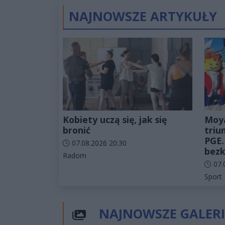
NAJNOWSZE ARTYKUŁY
Kobiety uczą się, jak się
Moy
bronić
triu
PGE.
Data dodania artykułu:
07.08.2026 20:30
bezk
Kategorie artykułu:
Radom
Data d
07.
Katego
Sport
NAJNOWSZE GALERI