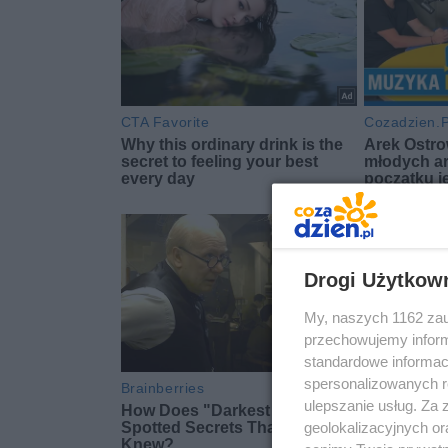
Drogi Użytkow
My, naszych 1162 zau
przechowujemy informa
standardowe informac
spersonalizowanych re
ulepszanie usług. Za
geolokalizacyjnych or