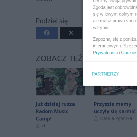
cenimy Twoją prywatno
Zgoda jest dobrowoln
się w lewym dolnym r
Podziel się
ale masz prawo sprzec
witrynie.
Zapoznaj się z poniż
internetowych. Szcze
Prywatności
i
Cookie
ZOBACZ TEŻ:
PARTNERZY
Już dzisiaj rusza
Przyszłe mamy
Radom Music
uczyły się karmić
Autor artykułu:
Camp!
Natalia Pętelska
Autor artykułu:
ct