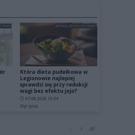
ROWANY
ARTYKUŁ SPONSOROWANY
ór
Która dieta pudełkowa w
Legionowie najlepiej
sprawdzi się przy redukcji
wagi bez efektu jojo?
Data dodania artykułu:
07.08.2026 15:34
Kategorie artykułu:
Styl życia
Poprzednie
Następne
Kliknij aby zobaczyć wi