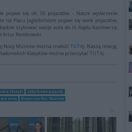
cie pojawi się ok. 50 pojazdów. - Nasze wydarzenie
e na Placu Jagiellońskim pojawi się wiele pojazdów,
będzie szykować swoje auta do III Rajdu Kazimierza,
ał Artur Rembowski.
nej Nocy Muzeów można znaleźć
TUTAJ
. Naszą relację,
ów Radomskich Klasyków można przeczytać
TUTAJ
.
skie klasyki
zabytkowe pojazdy
tare auta
Klasyczna Noc Muzeów