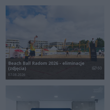
Beach Ball Radom 2026 - eliminacje
Liczba zdj
(zdjęcia)
60
Data dodania galerii:
07.08.2026