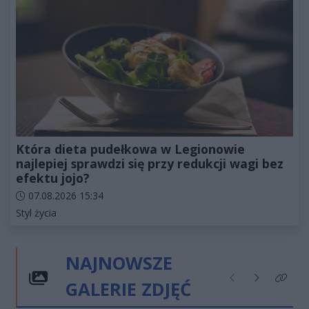
Która dieta pudełkowa w Legionowie
najlepiej sprawdzi się przy redukcji wagi bez
efektu jojo?
Data dodania artykułu:
07.08.2026 15:34
Kategorie artykułu:
Styl życia
NAJNOWSZE
GALERIE ZDJĘĆ
Poprzednie
Następne
Kliknij