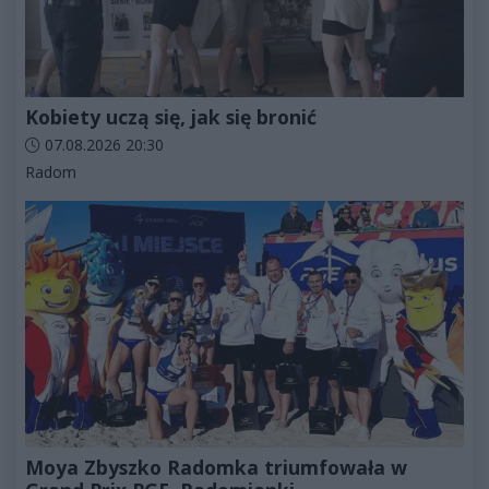
Kobiety uczą się, jak się bronić
Data dodania artykułu:
07.08.2026 20:30
Kategorie artykułu:
Radom
Moya Zbyszko Radomka triumfowała w