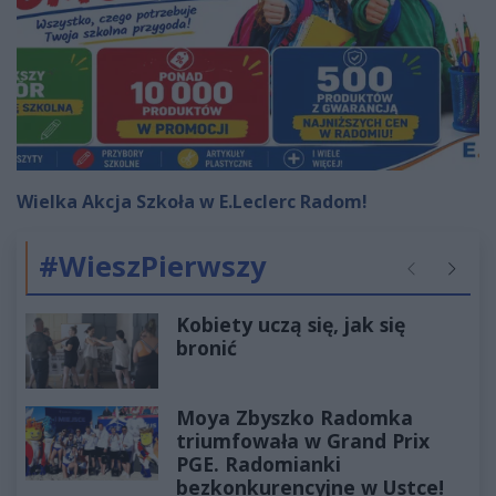
Wielka Akcja Szkoła w E.Leclerc Radom!
#WieszPierwszy
Poprzednie
Następ
Kobiety uczą się, jak się
bronić
Moya Zbyszko Radomka
triumfowała w Grand Prix
PGE. Radomianki
bezkonkurencyjne w Ustce!