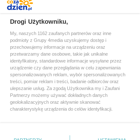
REKLAMA
Drogi Użytkowniku,
My, naszych 1162 zaufanych partnerów oraz inne
podmioty z Grupy 4media uzyskujemy dostęp i
przechowujemy informacje na urządzeniu oraz
przetwarzamy dane osobowe, takie jak unikalne
identyfikatory, standardowe informacje wysyłane przez
urządzenie czy dane przeglądania w celu zapewniania
spersonalizowanych reklam, wybór spersonalizowanych
Redakcja
Reklama
Prywatność
Praca Łódź
treści, pomiar reklam i treści, badanie odbiorców oraz
the:protocol
ulepszanie usług. Za zgodą Użytkownika my i Zaufani
Partnerzy możemy używać dokładnych danych
geolokalizacyjnych oraz aktywnie skanować
charakterystykę urządzenia do celów identyfikacji.
Ponieważ cenimy Twoją prywatność, prosimy o zgodę na
Szukaj
korzystanie z tych technologii poprzez kliknięcie
„Akceptuję”. Zgoda jest dobrowolna i zawsze możesz ją
zmienić/wycofać klikając przycisk ustawień prywatności
Facebook.com
Youtube.com