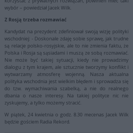
korzystać z prywatnych rozwiązań, powinien mieć taki
wybór – powiedział Jacek Wilk.
Z Rosją trzeba rozmawiać
Kandydat na prezydent zdefiniował swoją wizję polityki
wschodniej: - Doskonale zdaję sobie sprawę, jak trudne
są relacje polsko-rosyjskie, ale to nie zmienia faktu, że
Polska i Rosja są sąsiadami i muszą ze sobą rozmawiać.
Nie może być takiej sytuacji, kiedy nie prowadzimy
dialogu z tym krajem, ale sztucznie tworzymy konflikt i
wytwarzamy atmosferę wojenną. Nasza aktualna
polityka wschodnia jest wielkim błędem i sprowadza się
do tzw. wymachiwania szabelką, a nie do realnego
dbania o nasze interesy. Na takiej polityce nic nie
zyskujemy, a tylko możemy stracić.
W piątek, 24 kwietnia o godz. 8.30 mecenas Jacek Wilk
będzie gościem Radia Rekord.