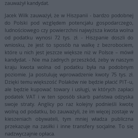
zauważył kandydat.
Jacek Wilk zauważył, że w Hiszpanii - bardzo podobnej
do Polski pod względem potencjału gospodarczego,
ludnościowego czy powierzchni najwyższa kwota wolna
od podatku wynosi 72 tys. zł. - Hiszpanie doszli do
wniosku, że jest to sposób na walkę z bezrobociem,
które u nich jest jeszcze większe niż w Polsce – mówił
kandydat. - Nie ma żadnych przeszkód, żeby w naszym
kraju kwota wolna od podatku była na podobnym
poziomie. Ja postuluję wprowadzenie kwoty 75 tys. zł.
Dzięki temu większość Polaków nie będzie płacić PIT-u,
ale będzie kupować towary i usługi, w których zapłaci
podatek VAT i w ten sposób skarb państwa odzyska
swoje straty. Anglicy po raz kolejny podnieśli kwotę
wolną od podatku, bo zauważyli, że im więcej zostaje w
kieszeniach obywateli, tym mniej władza publiczna
przekazuje na zasiłki i inne transfery socjalne. To się
nadzwyczajnie opłaca.