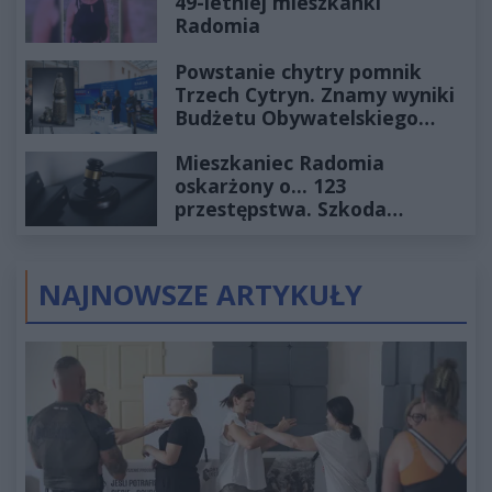
49-letniej mieszkanki
Radomia
Powstanie chytry pomnik
Trzech Cytryn. Znamy wyniki
Budżetu Obywatelskiego
2027
Mieszkaniec Radomia
oskarżony o... 123
przestępstwa. Szkoda
wyceniona na ponad milion
złotych
NAJNOWSZE ARTYKUŁY