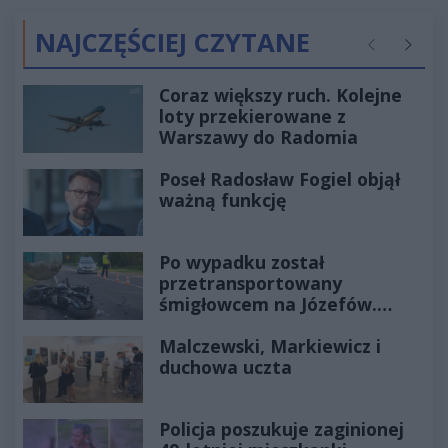
NAJCZĘŚCIEJ CZYTANE
Poprzednie
Następ
Coraz większy ruch. Kolejne
loty przekierowane z
Warszawy do Radomia
Poseł Radosław Fogiel objął
ważną funkcję
Po wypadku został
przetransportowany
śmigłowcem na Józefów.
Historia mrozi krew w żyłach
Malczewski, Markiewicz i
duchowa uczta
Policja poszukuje zaginionej