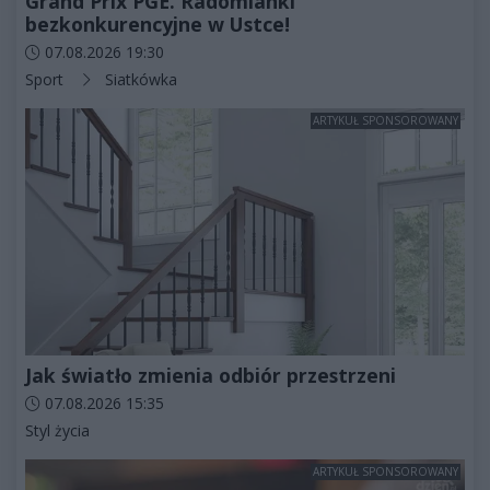
Grand Prix PGE. Radomianki
bezkonkurencyjne w Ustce!
Data dodania artykułu:
07.08.2026 19:30
Kategorie artykułu:
Sport
Siatkówka
ARTYKUŁ SPONSOROWANY
Jak światło zmienia odbiór przestrzeni
Data dodania artykułu:
07.08.2026 15:35
Kategorie artykułu:
Styl życia
ARTYKUŁ SPONSOROWANY