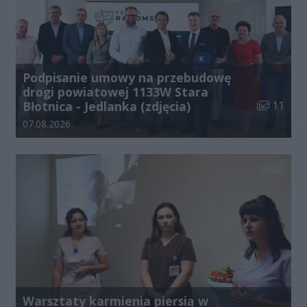
Podpisanie umowy na przebudowę
drogi powiatowej 1133W Stara
Liczba zdj
Błotnica - Jedlanka (zdjęcia)
11
Data dodania galerii:
07.08.2026
Warsztaty karmienia piersią w