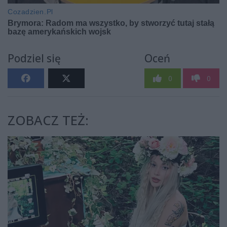
Podziel się
Oceń
0
0
ZOBACZ TEŻ: