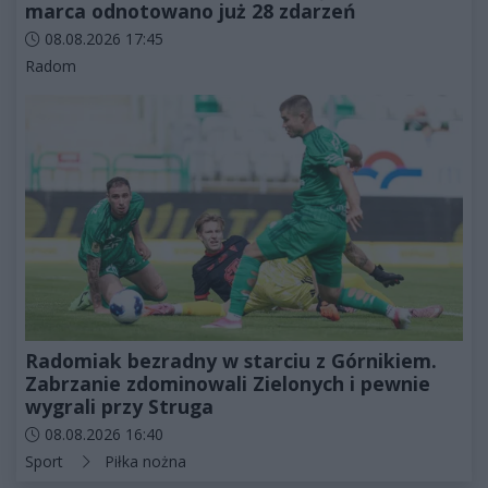
marca odnotowano już 28 zdarzeń
Data dodania artykułu:
08.08.2026 17:45
Kategorie artykułu:
Radom
Radomiak bezradny w starciu z Górnikiem.
Zabrzanie zdominowali Zielonych i pewnie
wygrali przy Struga
Data dodania artykułu:
08.08.2026 16:40
Kategorie artykułu:
Sport
Piłka nożna