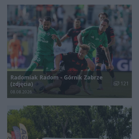
Radomiak Radom - Górnik Zabrze
Liczba zdjęć
(zdjęcia)
121
Data dodania galerii:
08.08.2026