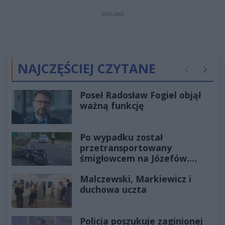
REKLAMA
NAJCZĘŚCIEJ CZYTANE
Poprzednie
Następ
Poseł Radosław Fogiel objął
ważną funkcję
Po wypadku został
przetransportowany
śmigłowcem na Józefów.
Historia mrozi krew w żyłach
Malczewski, Markiewicz i
duchowa uczta
Policja poszukuje zaginionej