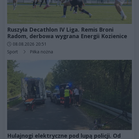
Ruszyła Decathlon IV Liga. Remis Broni
Radom, derbowa wygrana Energii Kozienice
Data dodania artykułu:
08.08.2026 20:51
Kategorie artykułu:
Sport
Piłka nożna
Hulajnogi elektryczne pod lupą policji. Od