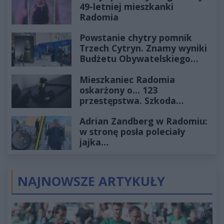
49-letniej mieszkanki
Radomia
Powstanie chytry pomnik
Trzech Cytryn. Znamy wyniki
Budżetu Obywatelskiego
2027
Mieszkaniec Radomia
oskarżony o... 123
przestępstwa. Szkoda
wyceniona na ponad milion
Adrian Zandberg w Radomiu:
złotych
w stronę posła poleciały
jajka…
NAJNOWSZE ARTYKUŁY