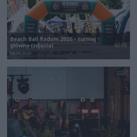
Beach Ball Radom 2026 - turniej
Liczba zdj
główny (zdjęcia)
65
Data dodania galerii:
08.08.2026