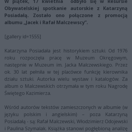
W piątek, 17 kwietnia odbyło się w Resursie
Obywatelskiej spotkanie autorskie
z Katarzyną
Posiadałą. Zostało ono
połączone z promocją
albumu „Jacek i Rafał Malczewscy”
.
[gallery id=1555]
Katarzyna Posiadała jest historykiem sztuki. Od 1976
roku rozpoczęła pracę w Muzeum Okręgowym,
następnie w Muzeum im. Jacka Malczewskiego. Przez
ok. 30 lat pełniła w tej placówce funkcję kierownika
działu sztuki. Autorka wielu wystaw i katalogów. Za
album o Malczewskich otrzymała w tym roku Nagrodę
Świętego Kazimierza.
Wśród autorów tekstów zamieszczonych w albumie (w
języku polskim i angielskim) – poza Katarzyną
Posiadałą - są: Rafał Malczewski, Włodzimierz Odojewski
i Paulina Szymalak. Książka stanowi pogłębioną analizę