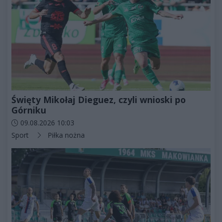
Święty Mikołaj Dieguez, czyli wnioski po
Górniku
Data dodania artykułu:
09.08.2026 10:03
Kategorie artykułu:
Sport
Piłka nożna