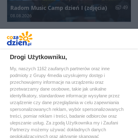
Liczba zdj
Radom Music Camp dzień I (zdjęcia)
49
Data dodania galerii:
08.08.2026
REKLAMA
Drogi Użytkowniku,
My, naszych 1162 zaufanych partnerów oraz inne
podmioty z Grupy 4media uzyskujemy dostęp i
przechowujemy informacje na urządzeniu oraz
przetwarzamy dane osobowe, takie jak unikalne
identyfikatory, standardowe informacje wysyłane przez
urządzenie czy dane przeglądania w celu zapewniania
spersonalizowanych reklam, wybór spersonalizowanych
Redakcja
Reklama
Prywatność
Praca Łódź
treści, pomiar reklam i treści, badanie odbiorców oraz
the:protocol
ulepszanie usług. Za zgodą Użytkownika my i Zaufani
Partnerzy możemy używać dokładnych danych
geolokalizacyjnych oraz aktywnie skanować