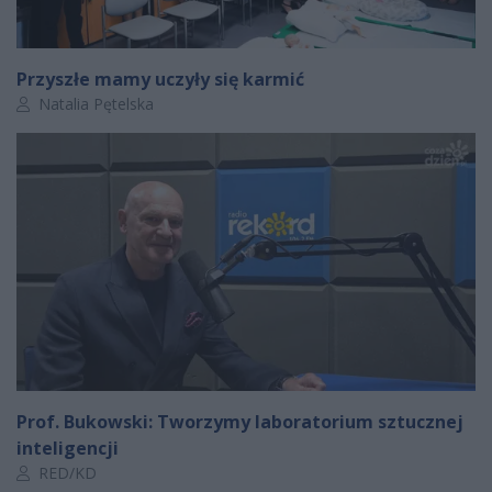
Przyszłe mamy uczyły się karmić
Autor artykułu:
Natalia Pętelska
Prof. Bukowski: Tworzymy laboratorium sztucznej
inteligencji
Autor artykułu:
RED/KD