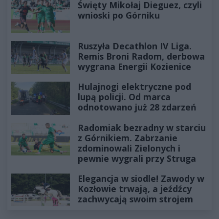
Święty Mikołaj Dieguez, czyli
wnioski po Górniku
Ruszyła Decathlon IV Liga.
Remis Broni Radom, derbowa
wygrana Energii Kozienice
Hulajnogi elektryczne pod
lupą policji. Od marca
odnotowano już 28 zdarzeń
Radomiak bezradny w starciu
z Górnikiem. Zabrzanie
zdominowali Zielonych i
pewnie wygrali przy Struga
Elegancja w siodle! Zawody w
Kozłowie trwają, a jeźdźcy
zachwycają swoim strojem