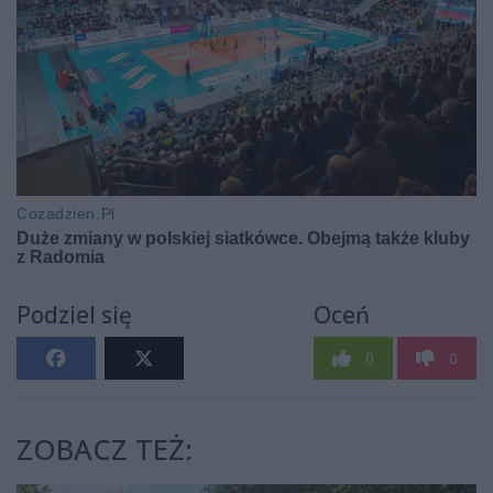
Podziel się
Oceń
0
0
ZOBACZ TEŻ: