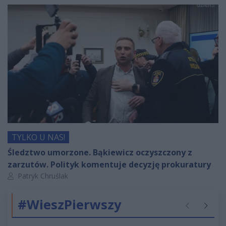
TYLKO U NAS!
Śledztwo umorzone. Bąkiewicz oczyszczony z
zarzutów. Polityk komentuje decyzję prokuratury
Autor artykułu:
Patryk Chruślak
#WieszPierwszy
Poprzednie
Następ