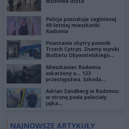
duchowa uczta
Policja poszukuje zaginionej
49-letniej mieszkanki
Radomia
Powstanie chytry pomnik
Trzech Cytryn. Znamy wyniki
Budżetu Obywatelskiego
2027
Mieszkaniec Radomia
oskarżony o... 123
przestępstwa. Szkoda
wyceniona na ponad milion
Adrian Zandberg w Radomiu:
złotych
w stronę posła poleciały
jajka…
NAJNOWSZE ARTYKUŁY