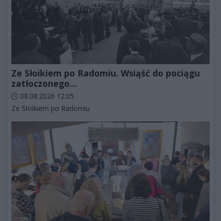
Ze Słoikiem po Radomiu. Wsiąść do pociągu
zatłoczonego...
Data dodania artykułu:
08.08.2026 12:05
Kategorie artykułu:
Ze Słoikiem po Radomiu