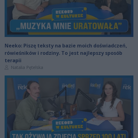
Neeko: Piszę teksty na bazie moich doświadczeń,
rówieśników i rodziny. To jest najlepszy sposób
terapii
Autor artykułu:
Natalia Pętelska