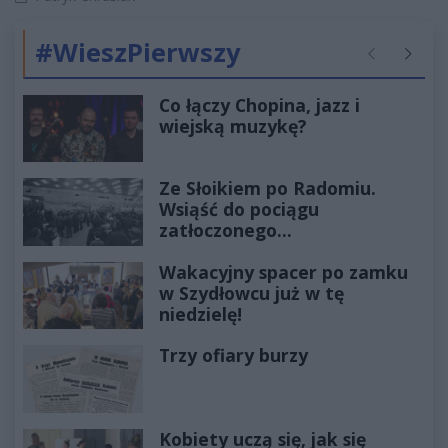
#WieszPierwszy
Poprzednie
Następ
Co łączy Chopina, jazz i
wiejską muzykę?
Ze Słoikiem po Radomiu.
Wsiąść do pociągu
zatłoczonego...
Wakacyjny spacer po zamku
w Szydłowcu już w tę
niedzielę!
Trzy ofiary burzy
Kobiety uczą się, jak się