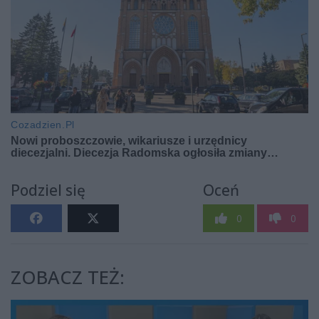
Podziel się
Oceń
0
0
ZOBACZ TEŻ: