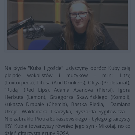
Na płycie "Kuba i goście" usłyszymy oprócz Kuby całą
plejadę wokalistów i muzyków - m.in.: Litzę
(Luxtorpeda), Titusa (Acid Drinkers), Oleya (Proletariat),
"Rudą" (Red Lips), Adama Asanova (Piersi), Igora
Herbuta (Lemon), Grzegorza Skawińskiego (Kombii),
Łukasza Drapałę (Chemia), Bastka Riedla, Damiana
Ukeje, Waldemara Tkaczyka, Ryszarda Sygitowicza ...
Nie zabrakło Piotra Łukaszewskiego - byłego gitarzysty
IRY. Kubie towarzyszy również jego syn - Mikołaj, no co
dzień gitarzysta grupy ROSA.