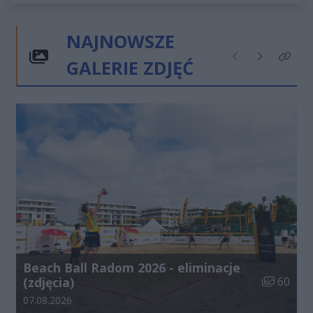
NAJNOWSZE
GALERIE ZDJĘĆ
Poprzednie
Następne
Kliknij
Beach Ball Radom 2026 - eliminacje
Liczba zdj
(zdjęcia)
60
Data dodania galerii:
07.08.2026