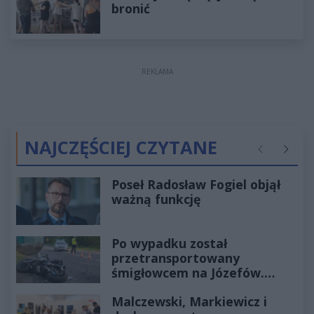
bronić
REKLAMA
NAJCZĘŚCIEJ CZYTANE
Poprzednie
Następ
Poseł Radosław Fogiel objął
ważną funkcję
Po wypadku został
przetransportowany
śmigłowcem na Józefów.
Historia mrozi krew w żyłach
Malczewski, Markiewicz i