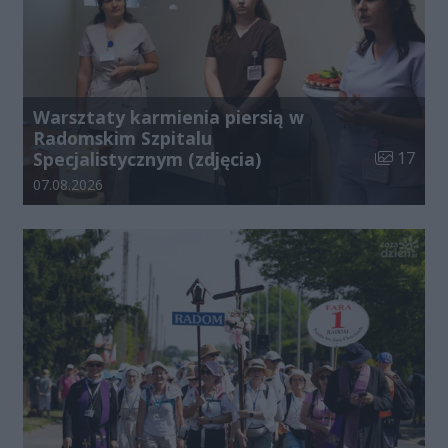
Warsztaty karmienia piersią w
Radomskim Szpitalu
Liczba zdj
Specjalistycznym (zdjęcia)
17
Data dodania galerii:
07.08.2026