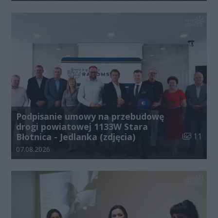
Podpisanie umowy na przebudowę
drogi powiatowej 1133W Stara
Liczba zdj
Błotnica - Jedlanka (zdjęcia)
11
Data dodania galerii:
07.08.2026