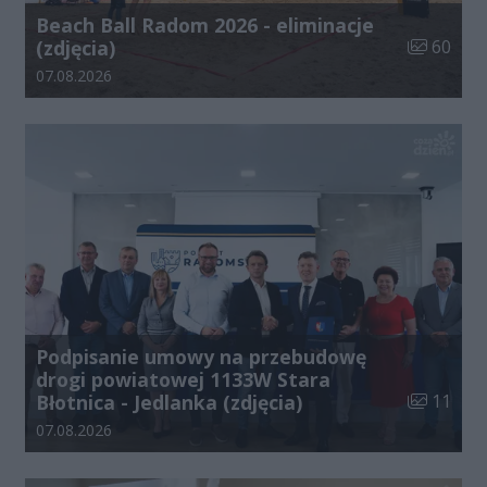
Beach Ball Radom 2026 - eliminacje
Liczba zdj
(zdjęcia)
60
Data dodania galerii:
07.08.2026
Podpisanie umowy na przebudowę
drogi powiatowej 1133W Stara
Liczba zdj
Błotnica - Jedlanka (zdjęcia)
11
Data dodania galerii:
07.08.2026