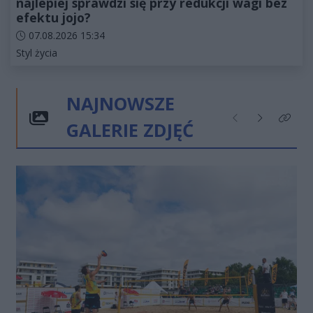
najlepiej sprawdzi się przy redukcji wagi bez
efektu jojo?
Data dodania artykułu:
07.08.2026 15:34
Kategorie artykułu:
Styl życia
NAJNOWSZE
GALERIE ZDJĘĆ
Poprzednie
Następne
Kliknij