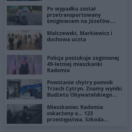
Po wypadku został
przetransportowany
śmigłowcem na Józefów.
Historia mrozi krew w żyłach
Malczewski, Markiewicz i
duchowa uczta
Policja poszukuje zaginionej
49-letniej mieszkanki
Radomia
Powstanie chytry pomnik
Trzech Cytryn. Znamy wyniki
Budżetu Obywatelskiego
2027
Mieszkaniec Radomia
oskarżony o... 123
przestępstwa. Szkoda
wyceniona na ponad milion
złotych