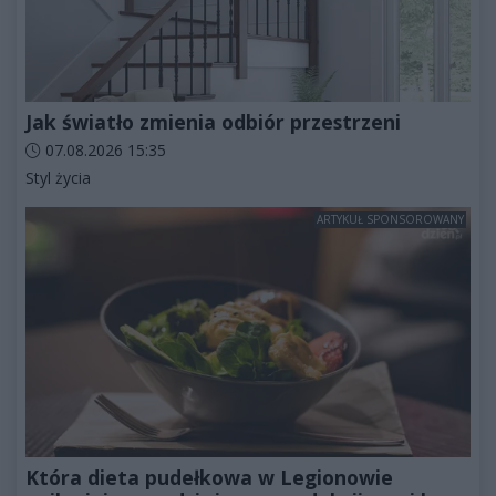
Jak światło zmienia odbiór przestrzeni
Data dodania artykułu:
07.08.2026 15:35
Kategorie artykułu:
Styl życia
ARTYKUŁ SPONSOROWANY
Która dieta pudełkowa w Legionowie