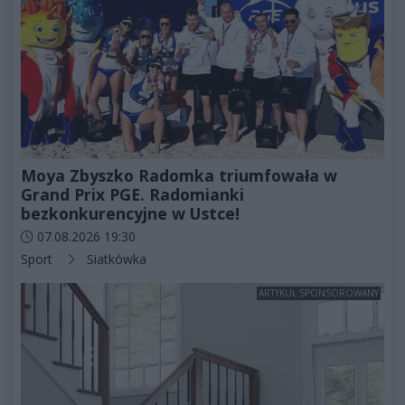
Moya Zbyszko Radomka triumfowała w
Grand Prix PGE. Radomianki
bezkonkurencyjne w Ustce!
Data dodania artykułu:
07.08.2026 19:30
Kategorie artykułu:
Sport
Siatkówka
ARTYKUŁ SPONSOROWANY