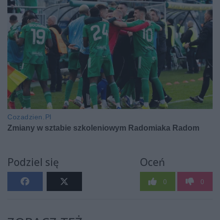
Podziel się
Oceń
0
0