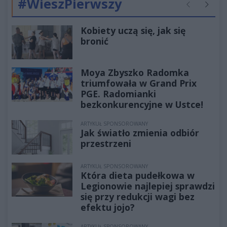
#WieszPierwszy
Poprzednie
Następ
Kobiety uczą się, jak się
bronić
Moya Zbyszko Radomka
triumfowała w Grand Prix
PGE. Radomianki
bezkonkurencyjne w Ustce!
ARTYKUŁ SPONSOROWANY
Jak światło zmienia odbiór
przestrzeni
ARTYKUŁ SPONSOROWANY
Która dieta pudełkowa w
Legionowie najlepiej sprawdzi
się przy redukcji wagi bez
efektu jojo?
ARTYKUŁ SPONSOROWANY