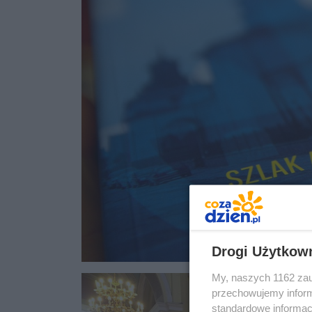
Drogi Użytkow
My, naszych 1162 zau
przechowujemy informa
standardowe informac