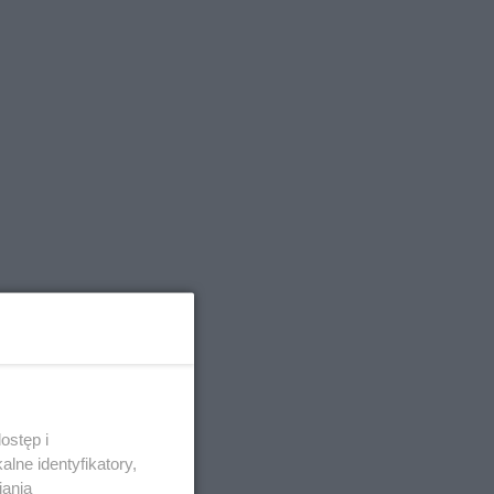
ostęp i
lne identyfikatory,
iania