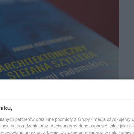
niku,
fanych partnerów oraz inne podmioty z Grupy 4media uzyskujemy d
cje na urządzeniu oraz przetwarzamy dane osobowe, takie jak unika
je wysyłane przez urządzenie czy dane przeglądania w celu zapewn