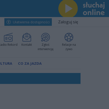
Zaloguj się
Ułatwienia dostępności
Radio Rekord
Kontakt
Zgłoś
Relacje na
interwencję
żywo
ULTURA
CO ZA JAZDA
nkurencyjne w Ustce!
ano umowę
Polski
 decyzję prokuratury
ów pokazali klasę