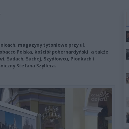
y
inicach, magazyny tytoniowe przy ul.
Tobacco Polska, kościół pobernardyński, a także
wi, Sadach, Suchej, Szydłowcu, Pionkach i
oniczny Stefana Szyllera.