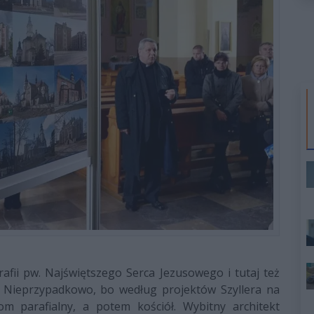
rafii pw. Najświętszego Serca Jezusowego i tutaj też
a. Nieprzypadkowo, bo według projektów Szyllera na
dom parafialny, a potem kościół. Wybitny architekt