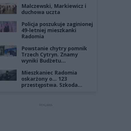
Historia mrozi krew w
Malczewski, Markiewicz i
żyłach
duchowa uczta
Policja poszukuje zaginionej
49-letniej mieszkanki
Radomia
Powstanie chytry pomnik
Trzech Cytryn. Znamy
wyniki Budżetu
Obywatelskiego 2027
Mieszkaniec Radomia
oskarżony o... 123
przestępstwa. Szkoda
wyceniona na ponad milion
złotych
REKLAMA