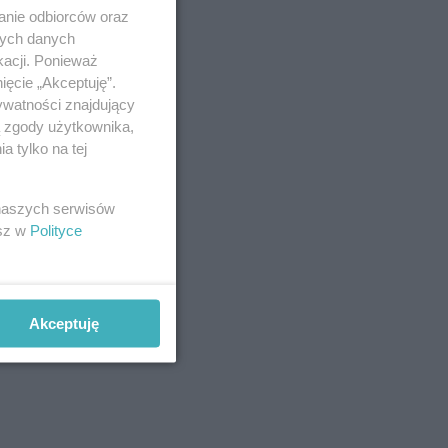
anie odbiorców oraz
nych danych
kacji. Ponieważ
ięcie „Akceptuję”.
ywatności znajdujący
ą zgody użytkownika,
 tylko na tej
 naszych serwisów
esz w
Polityce
Akceptuję