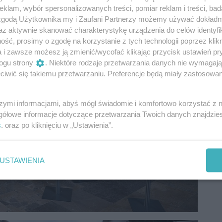
klam, wybór spersonalizowanych treści, pomiar reklam i treści, bad
 zgodą Użytkownika my i Zaufani Partnerzy możemy używać dokład
az aktywnie skanować charakterystykę urządzenia do celów identyfi
ść, prosimy o zgodę na korzystanie z tych technologii poprzez klikn
a i zawsze możesz ją zmienić/wycofać klikając przycisk ustawień pr
ogu strony
. Niektóre rodzaje przetwarzania danych nie wymagaj
iwić się takiemu przetwarzaniu. Preferencje będą miały zastosowania
szymi informacjami, abyś mógł świadomie i komfortowo korzystać z
gółowe informacje dotyczące przetwarzania Twoich danych znajdzi
s
. oraz po kliknięciu w „Ustawienia”.
USTAWIENIA