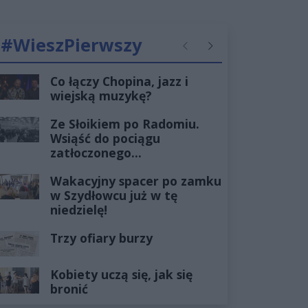
#WieszPierwszy
Poprzednie
Następne
Co łączy Chopina, jazz i
wiejską muzykę?
Ze Słoikiem po Radomiu.
Wsiąść do pociągu
zatłoczonego...
Wakacyjny spacer po zamku
w Szydłowcu już w tę
niedzielę!
Trzy ofiary burzy
Kobiety uczą się, jak się
bronić