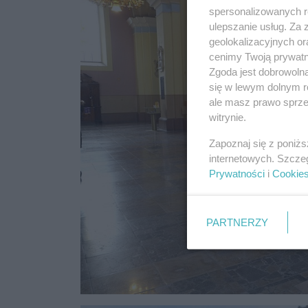
spersonalizowanych re
ulepszanie usług. Za
geolokalizacyjnych or
cenimy Twoją prywatno
Zgoda jest dobrowoln
się w lewym dolnym r
ale masz prawo sprzec
witrynie.
Zapoznaj się z poniż
internetowych. Szcze
Prywatności
i
Cookie
PARTNERZY