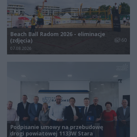
Beach Ball Radom 2026 - eliminacje
Liczba zdj
(zdjęcia)
60
Data dodania galerii:
07.08.2026
Podpisanie umowy na przebudowę
drogi powiatowej 1133W Stara