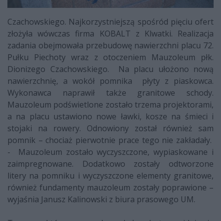
Czachowskiego. Najkorzystniejszą spośród pięciu ofert
złożyła wówczas firma KOBALT z Klwatki. Realizacja
zadania obejmowała przebudowę nawierzchni placu 72.
Pułku Piechoty wraz z otoczeniem Mauzoleum płk.
Dionizego Czachowskiego. Na placu ułożono nową
nawierzchnię, a wokół pomnika płyty z piaskowca.
Wykonawca naprawił także granitowe schody.
Mauzoleum podświetlone zostało trzema projektorami,
a na placu ustawiono nowe ławki, kosze na śmieci i
stojaki na rowery. Odnowiony został również sam
pomnik – chociaż pierwotnie prace tego nie zakładały.
- Mauzoleum zostało wyczyszczone, wypiaskowane i
zaimpregnowane. Dodatkowo zostały odtworzone
litery na pomniku i wyczyszczone elementy granitowe,
również fundamenty mauzoleum zostały poprawione –
wyjaśnia Janusz Kalinowski z biura prasowego UM.