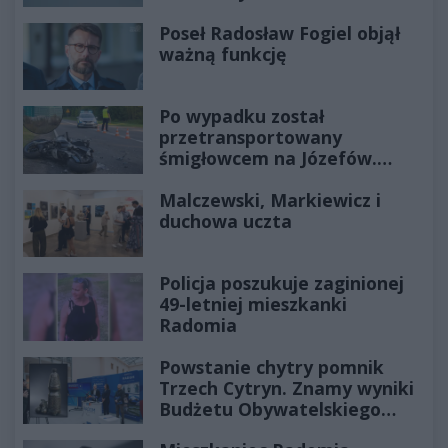
Poseł Radosław Fogiel objął
ważną funkcję
Po wypadku został
przetransportowany
śmigłowcem na Józefów.
Historia mrozi krew w żyłach
Malczewski, Markiewicz i
duchowa uczta
Policja poszukuje zaginionej
49-letniej mieszkanki
Radomia
Powstanie chytry pomnik
Trzech Cytryn. Znamy wyniki
Budżetu Obywatelskiego
2027