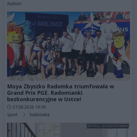
Kategorie artykułu:
Radom
Moya Zbyszko Radomka triumfowała w
Grand Prix PGE. Radomianki
bezkonkurencyjne w Ustce!
Data dodania artykułu:
07.08.2026 19:30
Kategorie artykułu:
Sport
Siatkówka
ARTYKUŁ SPONSOROWANY