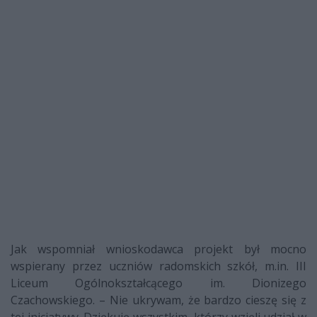
Jak wspomniał wnioskodawca projekt był mocno
wspierany przez uczniów radomskich szkół, m.in. III
Liceum Ogólnokształcącego im. Dionizego
Czachowskiego. – Nie ukrywam, że bardzo cieszę się z
tej inicjatywy. Dziękuję wszystkim, którzy wzięli udział w