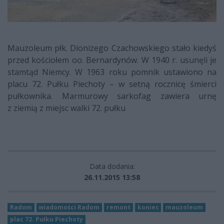
Mauzoleum płk. Dionizego Czachowskiego stało kiedyś
przed kościołem oo. Bernardynów. W 1940 r. usunęli je
stamtąd Niemcy. W 1963 roku pomnik ustawiono na
placu 72. Pułku Piechoty – w setną rocznicę śmierci
pułkownika. Marmurowy sarkofag zawiera urnę
z ziemią z miejsc walki 72. pułku
Data dodania:
26.11.2015 13:58
Radom
wiadomości Radom
remont
koniec
mauzoleum
plac 72. Pułku Piechoty