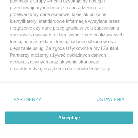
podmioty z Grupy 4media uzyskujemy dostęp i
przechowujemy informacje na urządzeniu oraz
przetwarzamy dane osobowe, takie jak unikalne
identyfikatory, standardowe informacje wysyłane przez
urządzenie czy dane przeglądania w celu zapewniania
spersonalizowanych reklam, wybór spersonalizowanych
treści, pomiar reklam i treści, badanie odbiorców oraz
ulepszanie usług. Za zgodą Użytkownika my i Zaufani
Partnerzy możemy używać dokładnych danych
geolokalizacyjnych oraz aktywnie skanować
Liczba zdjęć
Pielgrzymka na Jasną Górę (zdjęcia)
148
charakterystykę urządzenia do celów identyfikacji.
Data dodania galerii:
06.08.2026
Ponieważ cenimy Twoją prywatność, prosimy o zgodę na
korzystanie z tych technologii poprzez kliknięcie
„Akceptuję”. Zgoda jest dobrowolna i zawsze możesz ją
zmienić/wycofać klikając przycisk ustawień prywatności
PARTNERZY
USTAWIENIA
znajdujący się w lewym dolnym rogu strony
. Niektóre
REKLAMA
rodzaje przetwarzania danych nie wymagają zgody
użytkownika, ale masz prawo sprzeciwić się takiemu
Akceptuję
przetwarzaniu. Preferencje będą miały zastosowania tylko
na tej witrynie.