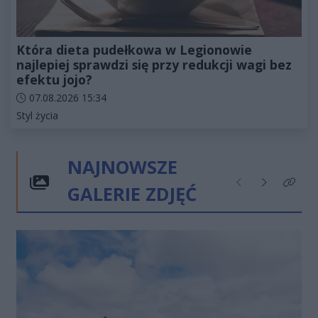
Która dieta pudełkowa w Legionowie
najlepiej sprawdzi się przy redukcji wagi bez
efektu jojo?
Data dodania artykułu:
07.08.2026 15:34
Kategorie artykułu:
Styl życia
NAJNOWSZE
GALERIE ZDJĘĆ
Poprzednie
Następne
Kliknij