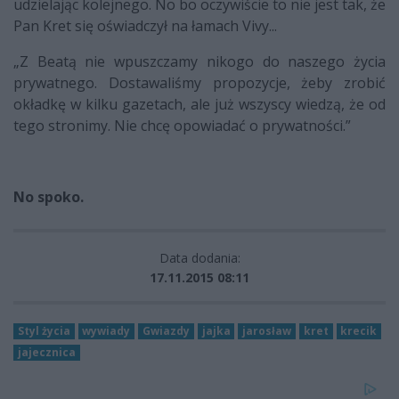
udzielając kolejnego. No bo oczywiście to nie jest tak, że
Pan Kret się oświadczył na łamach Vivy...
„Z Beatą nie wpuszczamy nikogo do naszego życia
prywatnego. Dostawaliśmy propozycje, żeby zrobić
okładkę w kilku gazetach, ale już wszyscy wiedzą, że od
tego stronimy. Nie chcę opowiadać o prywatności.”
No spoko.
Data dodania:
17.11.2015 08:11
Styl życia
wywiady
Gwiazdy
jajka
jarosław
kret
krecik
jajecznica