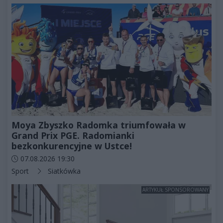
Moya Zbyszko Radomka triumfowała w
Grand Prix PGE. Radomianki
bezkonkurencyjne w Ustce!
Data dodania artykułu:
07.08.2026 19:30
Kategorie artykułu:
Sport
Siatkówka
ARTYKUŁ SPONSOROWANY