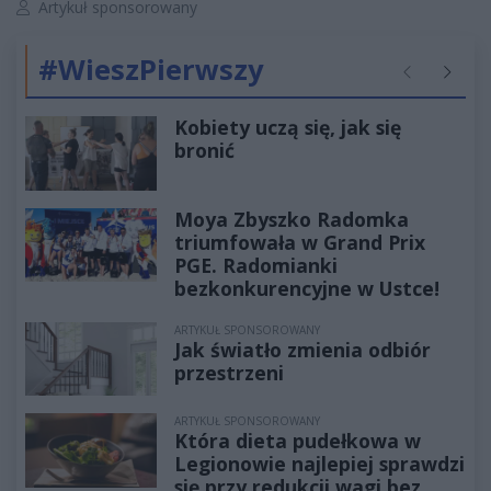
Autor artykułu:
Artykuł sponsorowany
#WieszPierwszy
Poprzednie
Następ
Kobiety uczą się, jak się
bronić
Moya Zbyszko Radomka
triumfowała w Grand Prix
PGE. Radomianki
bezkonkurencyjne w Ustce!
ARTYKUŁ SPONSOROWANY
Jak światło zmienia odbiór
przestrzeni
ARTYKUŁ SPONSOROWANY
Która dieta pudełkowa w
Legionowie najlepiej sprawdzi
się przy redukcji wagi bez