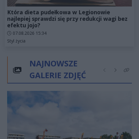
Która dieta pudełkowa w Legionowie
najlepiej sprawdzi się przy redukcji wagi bez
efektu jojo?
Data dodania artykułu:
07.08.2026 15:34
Kategorie artykułu:
Styl życia
NAJNOWSZE
GALERIE ZDJĘĆ
Poprzednie
Następne
Kliknij