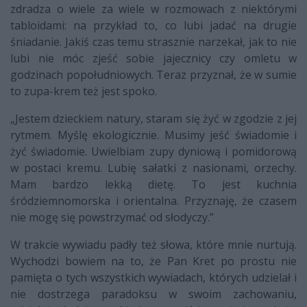
zdradza o wiele za wiele w rozmowach z niektórymi
tabloidami: na przykład to, co lubi jadać na drugie
śniadanie. Jakiś czas temu strasznie narzekał, jak to nie
lubi nie móc zjeść sobie jajecznicy czy omletu w
godzinach popołudniowych. Teraz przyznał, że w sumie
to zupa-krem też jest spoko.
„Jestem dzieckiem natury, staram się żyć w zgodzie z jej
rytmem. Myślę ekologicznie. Musimy jeść świadomie i
żyć świadomie. Uwielbiam zupy dyniową i pomidorową
w postaci kremu. Lubię sałatki z nasionami, orzechy.
Mam bardzo lekką dietę. To jest kuchnia
śródziemnomorska i orientalna. Przyznaję, że czasem
nie mogę się powstrzymać od słodyczy.”
W trakcie wywiadu padły też słowa, które mnie nurtują.
Wychodzi bowiem na to, że Pan Kret po prostu nie
pamięta o tych wszystkich wywiadach, których udzielał i
nie dostrzega paradoksu w swoim zachowaniu,