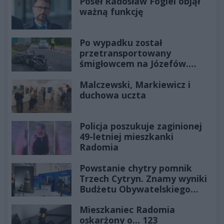
Poseł Radosław Fogiel objął
ważną funkcję
Po wypadku został
przetransportowany
śmigłowcem na Józefów.
Historia mrozi krew w żyłach
Malczewski, Markiewicz i
duchowa uczta
Policja poszukuje zaginionej
49-letniej mieszkanki
Radomia
Powstanie chytry pomnik
Trzech Cytryn. Znamy wyniki
Budżetu Obywatelskiego
2027
Mieszkaniec Radomia
oskarżony o... 123