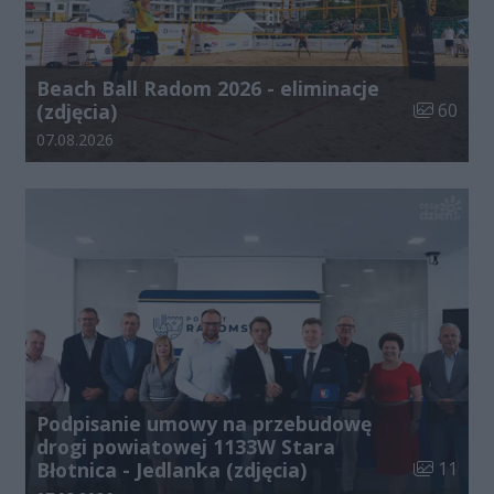
Beach Ball Radom 2026 - eliminacje
Liczba zdj
(zdjęcia)
60
Data dodania galerii:
07.08.2026
Podpisanie umowy na przebudowę
drogi powiatowej 1133W Stara
Liczba zdj
Błotnica - Jedlanka (zdjęcia)
11