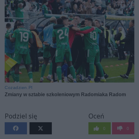
Podziel się
Oceń
0
0