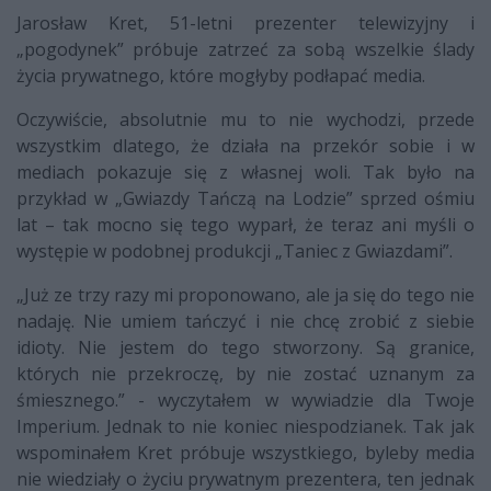
Jarosław Kret, 51-letni prezenter telewizyjny i
„pogodynek” próbuje zatrzeć za sobą wszelkie ślady
życia prywatnego, które mogłyby podłapać media.
Oczywiście, absolutnie mu to nie wychodzi, przede
wszystkim dlatego, że działa na przekór sobie i w
mediach pokazuje się z własnej woli. Tak było na
przykład w „Gwiazdy Tańczą na Lodzie” sprzed ośmiu
lat – tak mocno się tego wyparł, że teraz ani myśli o
występie w podobnej produkcji „Taniec z Gwiazdami”.
„Już ze trzy razy mi proponowano, ale ja się do tego nie
nadaję. Nie umiem tańczyć i nie chcę zrobić z siebie
idioty. Nie jestem do tego stworzony. Są granice,
których nie przekroczę, by nie zostać uznanym za
śmiesznego.” - wyczytałem w wywiadzie dla Twoje
Imperium. Jednak to nie koniec niespodzianek. Tak jak
wspominałem Kret próbuje wszystkiego, byleby media
nie wiedziały o życiu prywatnym prezentera, ten jednak