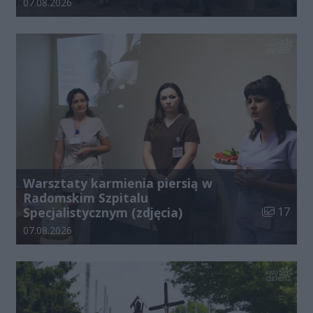
Data dodania galerii:
07.08.2026
Warsztaty karmienia piersią w
Radomskim Szpitalu
Liczba zdj
Specjalistycznym (zdjęcia)
17
Data dodania galerii:
07.08.2026