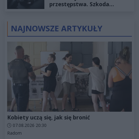
przestępstwa. Szkoda
wyceniona na ponad milion
złotych
NAJNOWSZE ARTYKUŁY
Kobiety uczą się, jak się bronić
Data dodania artykułu:
07.08.2026 20:30
Kategorie artykułu:
Radom