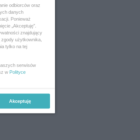
anie odbiorców oraz
nych danych
kacji. Ponieważ
ięcie „Akceptuję”.
ywatności znajdujący
ą zgody użytkownika,
 tylko na tej
 naszych serwisów
esz w
Polityce
Akceptuję