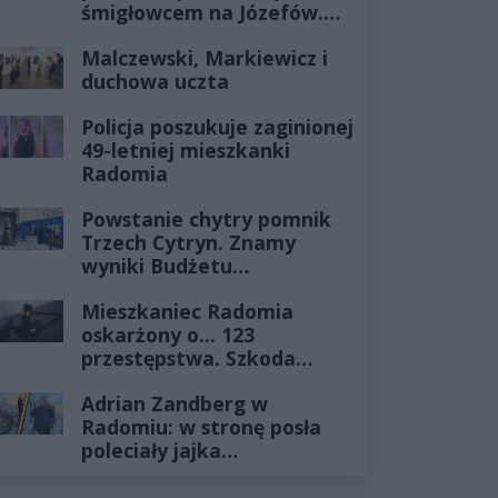
śmigłowcem na Józefów.
Historia mrozi krew w
Malczewski, Markiewicz i
żyłach
duchowa uczta
Policja poszukuje zaginionej
49-letniej mieszkanki
Radomia
Powstanie chytry pomnik
Trzech Cytryn. Znamy
wyniki Budżetu
Obywatelskiego 2027
Mieszkaniec Radomia
oskarżony o... 123
przestępstwa. Szkoda
wyceniona na ponad milion
Adrian Zandberg w
złotych
Radomiu: w stronę posła
poleciały jajka…