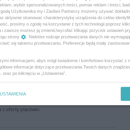
kreacyjnych i aktywizujących, a także kulturalno-
klam, wybór spersonalizowanych treści, pomiar reklam i treści, bad
gorący posiłek, a w ramach warsztatów kulinarnych
 zgodą Użytkownika my i Zaufani Partnerzy możemy używać dokład
az aktywnie skanować charakterystykę urządzenia do celów identyfi
siłki samodzielnie.
ść, prosimy o zgodę na korzystanie z tych technologii poprzez klikn
a i zawsze możesz ją zmienić/wycofać klikając przycisk ustawień pr
zy ulicy Rwańskiej 7. Na adaptację i wyposażenie
ogu strony
. Niektóre rodzaje przetwarzania danych nie wymagaj
nisterstwa Pracy i Polityki Społecznej w wysokości
iwić się takiemu przetwarzaniu. Preferencje będą miały zastosowania
pani premier za to wszystko, co możemy dziś zrobić.
szymi informacjami, abyś mógł świadomie i komfortowo korzystać z
, że Radom dołącza do grona miast, gdzie zaczyna
gółowe informacje dotyczące przetwarzania Twoich danych znajdzi
s
. oraz po kliknięciu w „Ustawienia”.
ielokrotnie deklarowaliśmy, że polityka senioralna
Mając wsparcie pani premier możemy powiedzieć, że
rogę jeżeli chodzi o politykę senioralną – mówił
USTAWIENIA
z oferty placówki.