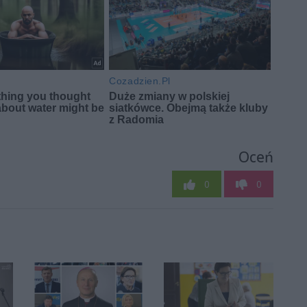
Oceń
0
0