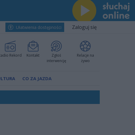
Zaloguj się
Ułatwienia dostępności
Radio Rekord
Kontakt
Zgłoś
Relacje na
interwencję
żywo
ULTURA
CO ZA JAZDA
h i pewnie wygrali przy Struga
nkurencyjne w Ustce!
 decyzję prokuratury