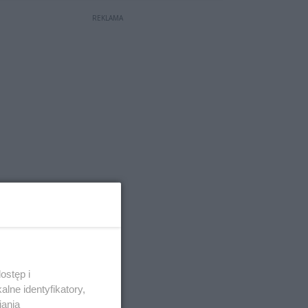
REKLAMA
ostęp i
lne identyfikatory,
iania