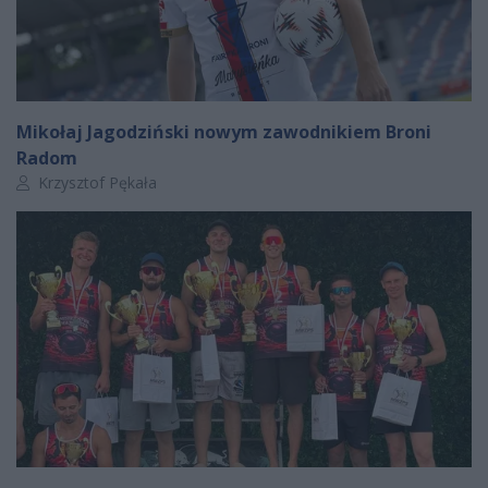
Mikołaj Jagodziński nowym zawodnikiem Broni
Radom
Autor artykułu:
Krzysztof Pękała