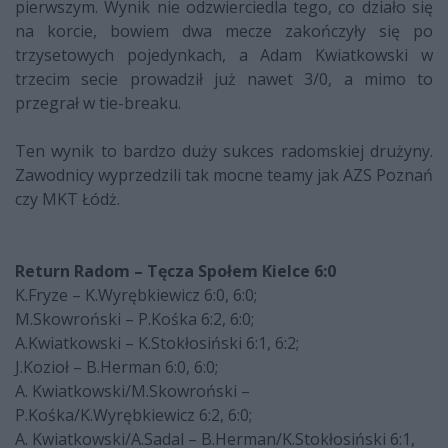
pierwszym. Wynik nie odzwierciedla tego, co działo się
na korcie, bowiem dwa mecze zakończyły się po
trzysetowych pojedynkach, a Adam Kwiatkowski w
trzecim secie prowadził już nawet 3/0, a mimo to
przegrał w tie-breaku.
Ten wynik to bardzo duży sukces radomskiej drużyny.
Zawodnicy wyprzedzili tak mocne teamy jak AZS Poznań
czy MKT Łódż.
Return Radom – Tęcza Społem Kielce 6:0
K.Fryze – K.Wyrębkiewicz 6:0, 6:0;
M.Skowroński – P.Kośka 6:2, 6:0;
A.Kwiatkowski – K.Stokłosiński 6:1, 6:2;
J.Kozioł – B.Herman 6:0, 6:0;
A. Kwiatkowski/M.Skowroński –
P.Kośka/K.Wyrębkiewicz 6:2, 6:0;
A. Kwiatkowski/A.Sadal – B.Herman/K.Stokłosiński 6:1,