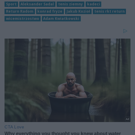
Sport
Aleksander Sadal
tenis ziemny
kadeci
Return Radom
konrad fryze
Jakub Kozioł
tenis rkt return
wicemistrzostwo
Adam Kwiatkowski