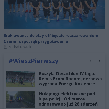
Brak awansu do play-off będzie rozczarowaniem.
Czarni rozpoczęli przygotowania
Autor artykułu:
Michał Nowak
#WieszPierwszy
Poprzednie
Następ
Ruszyła Decathlon IV Liga.
Remis Broni Radom, derbowa
wygrana Energii Kozienice
Hulajnogi elektryczne pod
lupą policji. Od marca
odnotowano już 28 zdarzeń