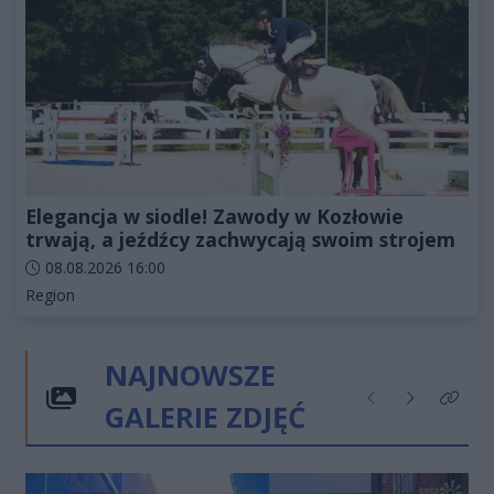
Elegancja w siodle! Zawody w Kozłowie
trwają, a jeźdźcy zachwycają swoim strojem
Data dodania artykułu:
08.08.2026 16:00
Kategorie artykułu:
Region
NAJNOWSZE
GALERIE ZDJĘĆ
Poprzednie
Następne
Kliknij