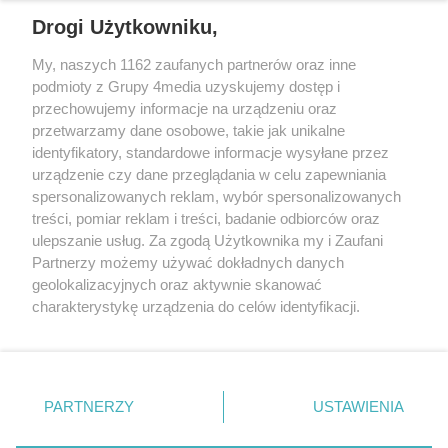
Drogi Użytkowniku,
My, naszych 1162 zaufanych partnerów oraz inne
podmioty z Grupy 4media uzyskujemy dostęp i
przechowujemy informacje na urządzeniu oraz
przetwarzamy dane osobowe, takie jak unikalne
identyfikatory, standardowe informacje wysyłane przez
urządzenie czy dane przeglądania w celu zapewniania
spersonalizowanych reklam, wybór spersonalizowanych
Redakcja
Reklama
Prywatność
Praca Łódź
treści, pomiar reklam i treści, badanie odbiorców oraz
the:protocol
ulepszanie usług. Za zgodą Użytkownika my i Zaufani
Partnerzy możemy używać dokładnych danych
geolokalizacyjnych oraz aktywnie skanować
charakterystykę urządzenia do celów identyfikacji.
Ponieważ cenimy Twoją prywatność, prosimy o zgodę na
Szukaj
korzystanie z tych technologii poprzez kliknięcie
„Akceptuję”. Zgoda jest dobrowolna i zawsze możesz ją
zmienić/wycofać klikając przycisk ustawień prywatności
Facebook.com
Youtube.com
PARTNERZY
USTAWIENIA
znajdujący się w lewym dolnym rogu strony
. Niektóre
rodzaje przetwarzania danych nie wymagają zgody