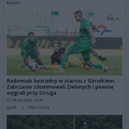
Kategorie artykułu:
Radom
Radomiak bezradny w starciu z Górnikiem.
Zabrzanie zdominowali Zielonych i pewnie
wygrali przy Struga
Data dodania artykułu:
08.08.2026 16:40
Kategorie artykułu:
Sport
Piłka nożna