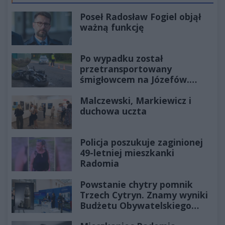
Poseł Radosław Fogiel objął
ważną funkcję
Po wypadku został
przetransportowany
śmigłowcem na Józefów.
Historia mrozi krew w żyłach
Malczewski, Markiewicz i
duchowa uczta
Policja poszukuje zaginionej
49-letniej mieszkanki
Radomia
Powstanie chytry pomnik
Trzech Cytryn. Znamy wyniki
Budżetu Obywatelskiego
2027