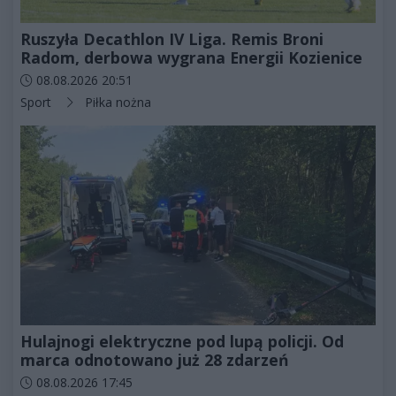
Ruszyła Decathlon IV Liga. Remis Broni
Radom, derbowa wygrana Energii Kozienice
Data dodania artykułu:
08.08.2026 20:51
Kategorie artykułu:
Sport
Piłka nożna
Hulajnogi elektryczne pod lupą policji. Od
marca odnotowano już 28 zdarzeń
Data dodania artykułu:
08.08.2026 17:45