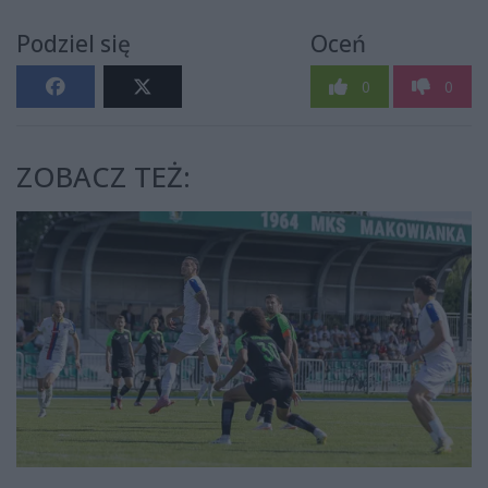
Podziel się
Oceń
0
0
ZOBACZ TEŻ: