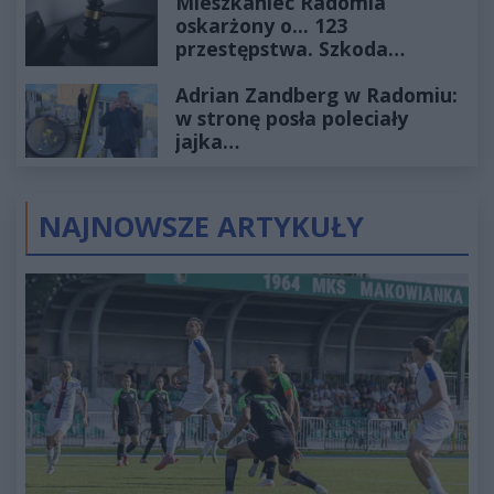
Mieszkaniec Radomia
oskarżony o... 123
przestępstwa. Szkoda
wyceniona na ponad milion
Adrian Zandberg w Radomiu:
złotych
w stronę posła poleciały
jajka…
NAJNOWSZE ARTYKUŁY