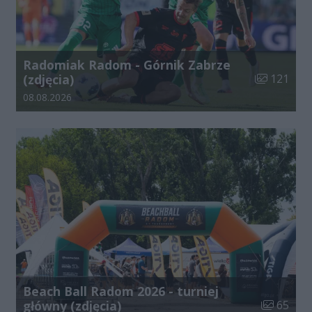
Radomiak Radom - Górnik Zabrze
Liczba zdjęć
(zdjęcia)
121
Data dodania galerii:
08.08.2026
Beach Ball Radom 2026 - turniej
Liczba zdj
główny (zdjęcia)
65