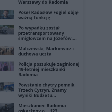
Warszawy do Radomia
Poseł Radosław Fogiel objął
ważną funkcję
Po wypadku został
przetransportowany
śmigłowcem na Józefów.
Historia mrozi krew w
Malczewski, Markiewicz i
żyłach
duchowa uczta
Policja poszukuje zaginionej
49-letniej mieszkanki
Radomia
Powstanie chytry pomnik
Trzech Cytryn. Znamy
wyniki Budżetu
Obywatelskiego 2027
Mieszkaniec Radomia
oskarżony o... 123