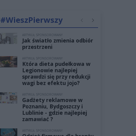
#WieszPierwszy
Poprzednie
Następne
ARTYKUŁ SPONSOROWANY
Jak światło zmienia odbiór
przestrzeni
ARTYKUŁ SPONSOROWANY
Która dieta pudełkowa w
Legionowie najlepiej
sprawdzi się przy redukcji
wagi bez efektu jojo?
ARTYKUŁ SPONSOROWANY
Gadżety reklamowe w
Poznaniu, Bydgoszczy i
Lublinie - gdzie najlepiej
zamawiać ?
ARTYKUŁ SPONSOROWANY
Odzież firmowa dla branży