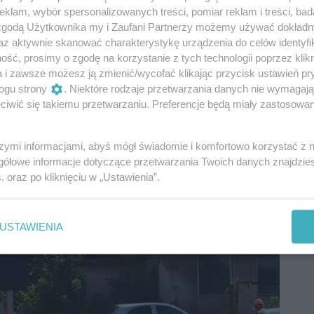
klam, wybór spersonalizowanych treści, pomiar reklam i treści, bad
 zgodą Użytkownika my i Zaufani Partnerzy możemy używać dokład
az aktywnie skanować charakterystykę urządzenia do celów identyfi
ść, prosimy o zgodę na korzystanie z tych technologii poprzez klikn
a i zawsze możesz ją zmienić/wycofać klikając przycisk ustawień pr
ogu strony
. Niektóre rodzaje przetwarzania danych nie wymagaj
iwić się takiemu przetwarzaniu. Preferencje będą miały zastosowania
szymi informacjami, abyś mógł świadomie i komfortowo korzystać z
gółowe informacje dotyczące przetwarzania Twoich danych znajdzi
s
. oraz po kliknięciu w „Ustawienia”.
USTAWIENIA