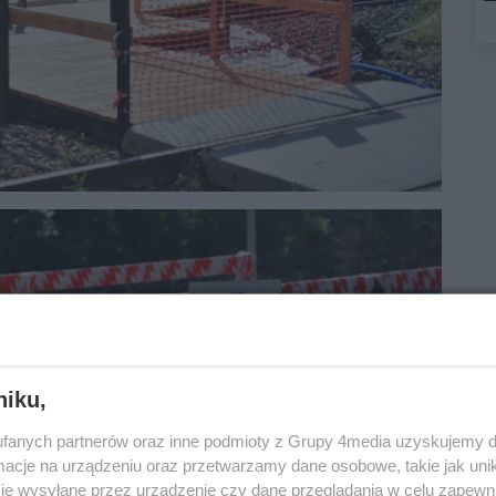
niku,
fanych partnerów oraz inne podmioty z Grupy 4media uzyskujemy d
cje na urządzeniu oraz przetwarzamy dane osobowe, takie jak unika
je wysyłane przez urządzenie czy dane przeglądania w celu zapewn