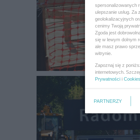
spersonalizowanych re
ulepszanie usług. Za
geolokalizacyjnych or
cenimy Twoją prywatno
Zgoda jest dobrowoln
się w lewym dolnym r
ale masz prawo sprzec
witrynie.
Zapoznaj się z poniż
internetowych. Szcze
Prywatności
i
Cookie
PARTNERZY