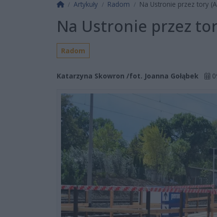
Strona główna
Artykuły
Radom
Na Ustronie przez tory 
Na Ustronie przez to
Radom
Katarzyna Skowron /fot. Joanna Gołąbek
0