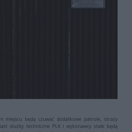
 miejscu będą czuwać dodatkowe patrole, straży
miast służby techniczne PLK i wykonawcy stale będą