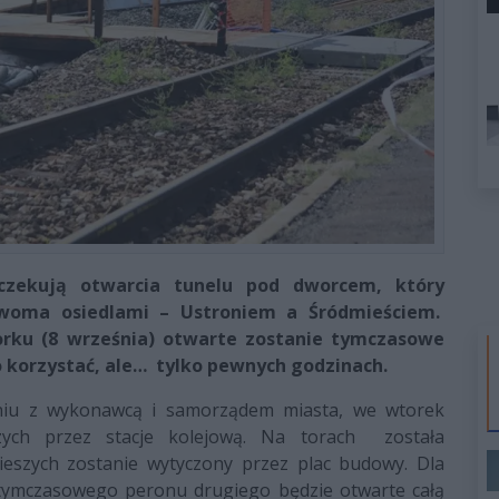
yczekują otwarcia tunelu pod dworcem, który
dwoma osiedlami – Ustroniem a Śródmieściem.
orku (8 września) otwarte zostanie tymczasowe
o korzystać, ale… tylko pewnych godzinach.
niu z wykonawcą i samorządem miasta, we wtorek
zych przez stacje kolejową. Na torach została
eszych zostanie wytyczony przez plac budowy. Dla
 tymczasowego peronu drugiego będzie otwarte całą