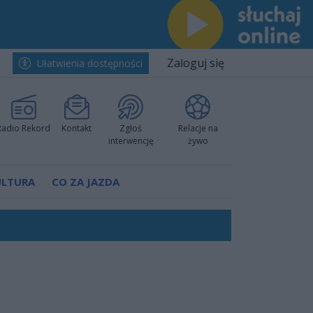
Zaloguj się
Ułatwienia dostępności
Radio Rekord
Kontakt
Zgłoś
Relacje na
interwencję
żywo
ULTURA
CO ZA JAZDA
ano umowę
Polski
 decyzję prokuratury
ów pokazali klasę
worzyć nową sportową tradycję"
ruchu