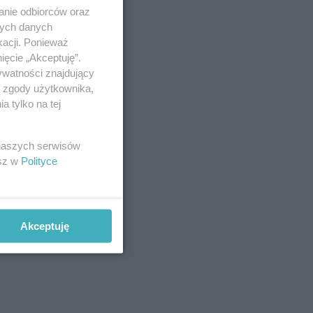
anie odbiorców oraz
nych danych
kacji. Ponieważ
ięcie „Akceptuję”.
ywatności znajdujący
ą zgody użytkownika,
 tylko na tej
 naszych serwisów
esz w
Polityce
Akceptuję