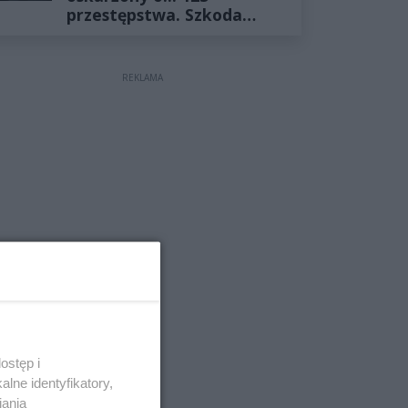
przestępstwa. Szkoda
wyceniona na ponad milion
złotych
REKLAMA
ostęp i
lne identyfikatory,
iania