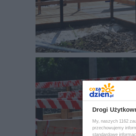
Drogi Użytkow
My, naszych 1162 zau
przechowujemy informa
standardowe informac