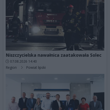
Niszczycielska nawałnica zaatakowała Solec
Data dodania artykułu:
07.08.2026 14:40
Kategorie artykułu:
Region
Powiat lipski