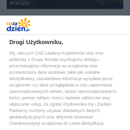
Data dodania galerii:
05.08.2026
REKLAMA
Drogi Użytkowniku,
My, naszych 1162 zaufanych partnerów oraz inne
podmioty z Grupy 4media uzyskujemy dostęp i
przechowujemy informacje na urządzeniu oraz
przetwarzamy dane osobowe, takie jak unikalne
identyfikatory, standardowe informacje wysyłane przez
urządzenie czy dane przeglądania w celu zapewniania
spersonalizowanych reklam, wybór spersonalizowanych
Redakcja
Reklama
Prywatność
Praca Łódź
treści, pomiar reklam i treści, badanie odbiorców oraz
the:protocol
ulepszanie usług. Za zgodą Użytkownika my i Zaufani
Partnerzy możemy używać dokładnych danych
geolokalizacyjnych oraz aktywnie skanować
charakterystykę urządzenia do celów identyfikacji.
Ponieważ cenimy Twoją prywatność, prosimy o zgodę na