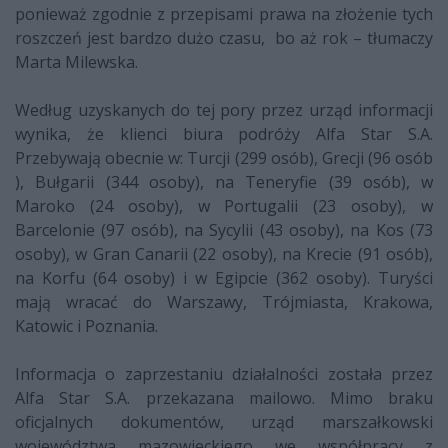
ponieważ zgodnie z przepisami prawa na złożenie tych
roszczeń jest bardzo dużo czasu, bo aż rok – tłumaczy
Marta Milewska.
Według uzyskanych do tej pory przez urząd informacji
wynika, że klienci biura podróży Alfa Star S.A.
Przebywają obecnie w: Turcji (299 osób), Grecji (96 osób
), Bułgarii (344 osoby), na Teneryfie (39 osób), w
Maroko (24 osoby), w Portugalii (23 osoby), w
Barcelonie (97 osób), na Sycylii (43 osoby), na Kos (73
osoby), w Gran Canarii (22 osoby), na Krecie (91 osób),
na Korfu (64 osoby) i w Egipcie (362 osoby). Turyści
mają wracać do Warszawy, Trójmiasta, Krakowa,
Katowic i Poznania.
Informacja o zaprzestaniu działalności została przez
Alfa Star S.A. przekazana mailowo. Mimo braku
oficjalnych dokumentów, urząd marszałkowski
województwa mazowieckiego we współpracy z