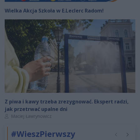
Wielka Akcja Szkoła w E.Leclerc Radom!
Z piwa i kawy trzeba zrezygnować. Ekspert radzi,
jak przetrwać upalne dni
Autor artykułu:
Maciej Ławrynowicz
#WieszPierwszy
Poprzednie
Następ