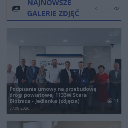
NAJNOWSZE
GALERIE ZDJĘĆ
Poprzednie
Następne
Kliknij
Podpisanie umowy na przebudowę
drogi powiatowej 1133W Stara
Liczba zdj
Błotnica - Jedlanka (zdjęcia)
11
Data dodania galerii:
07.08.2026