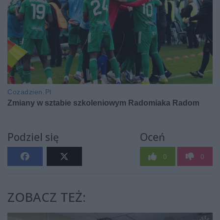
Podziel się
Oceń
0
0
ZOBACZ TEŻ: