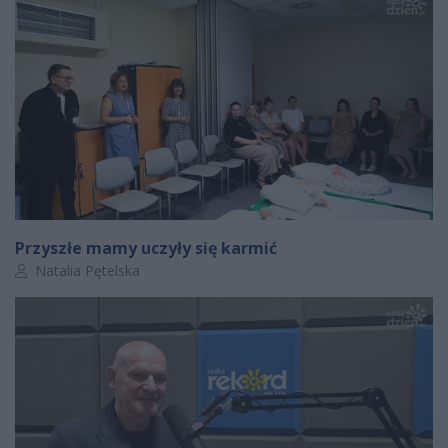
Przyszłe mamy uczyły się karmić
Autor artykułu:
Natalia Pętelska