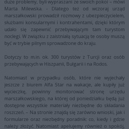
duże problemy, byli wypraszani ze swoich pokoi – mówi
Marta Milewska. - Dlatego też od wczoraj urząd
marszałkowski prowadził rozmowy z ubezpieczycielem,
służbami konsularnymi i kontrahentami, dzięki którym
udało się zapewnić przebywającym tam turystom
noclegi. W związku z zaistniałą sytuacją te osoby muszą
być w trybie pilnym sprowadzone do kraju.
Dotyczy to m.in. ok. 300 turystów z Turcji oraz osób
przebywających w Hiszpanii, Bułgarii i na Rodos.
Natomiast w przypadku osób, które nie wyjechały
jeszcze z biurem Alfa Star na wakacje, ale kupiły już
wycieczkę, powinny monitorować stronę urzędu
marszałkowskiego, na której od poniedziałku będą już
dostępne wszystkie materiały niezbędne do składania
roszczeń. – Na stronie znajdą się zarówno wnioski, jak i
formularze oraz niezbędny poradnik: co, kiedy i gdzie
należy złożyć. Natomiast apelujemy również o spokój,