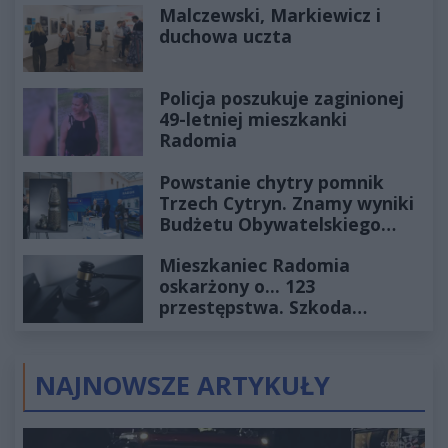
Malczewski, Markiewicz i
duchowa uczta
Policja poszukuje zaginionej
49-letniej mieszkanki
Radomia
Powstanie chytry pomnik
Trzech Cytryn. Znamy wyniki
Budżetu Obywatelskiego
2027
Mieszkaniec Radomia
oskarżony o... 123
przestępstwa. Szkoda
wyceniona na ponad milion
złotych
NAJNOWSZE ARTYKUŁY