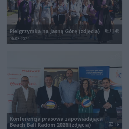
Liczba zdjęć
Pielgrzymka na Jasną Górę (zdjęcia)
148
Data dodania galerii:
06.08.2026
Konferencja prasowa zapowiadająca
Liczba zdj
Beach Ball Radom 2026 (zdjęcia)
18