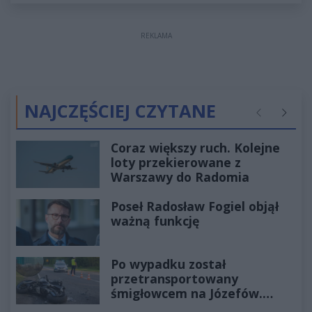
REKLAMA
NAJCZĘŚCIEJ CZYTANE
Poprzednie
Następ
Coraz większy ruch. Kolejne
loty przekierowane z
Warszawy do Radomia
Poseł Radosław Fogiel objął
ważną funkcję
Po wypadku został
przetransportowany
śmigłowcem na Józefów.
Historia mrozi krew w żyłach