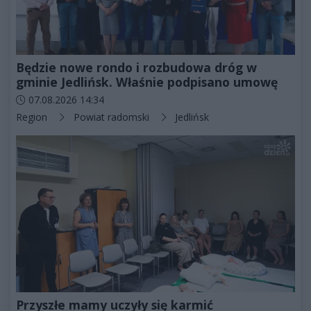
Będzie nowe rondo i rozbudowa dróg w
gminie Jedlińsk. Właśnie podpisano umowę
Data dodania artykułu:
07.08.2026 14:34
Kategorie artykułu:
Region
Powiat radomski
Jedlińsk
Przyszłe mamy uczyły się karmić