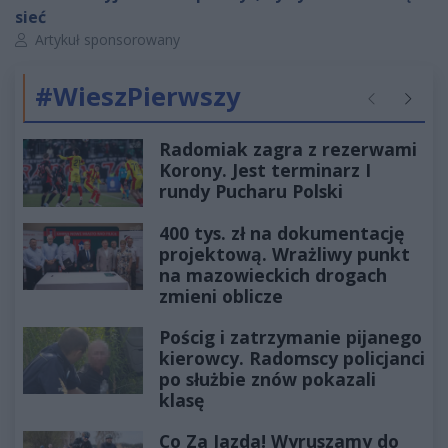
sieć
Autor artykułu:
Artykuł sponsorowany
#WieszPierwszy
Poprzednie
Następ
Radomiak zagra z rezerwami
Korony. Jest terminarz I
rundy Pucharu Polski
400 tys. zł na dokumentację
projektową. Wrażliwy punkt
na mazowieckich drogach
zmieni oblicze
Pościg i zatrzymanie pijanego
kierowcy. Radomscy policjanci
po służbie znów pokazali
klasę
Co Za Jazda! Wyruszamy do