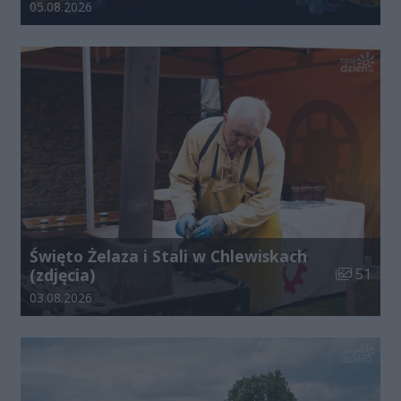
Data dodania galerii:
05.08.2026
Święto Żelaza i Stali w Chlewiskach
Liczba zdj
(zdjęcia)
51
Data dodania galerii:
03.08.2026