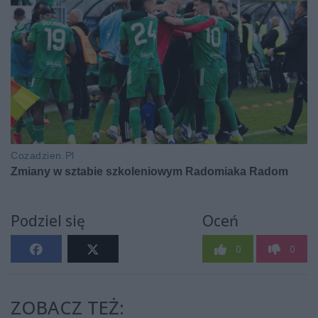
Podziel się
Oceń
0
0
ZOBACZ TEŻ: