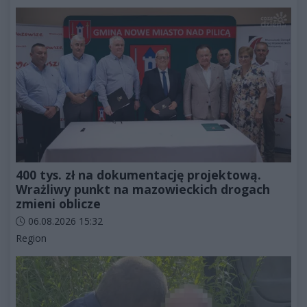
400 tys. zł na dokumentację projektową.
Wrażliwy punkt na mazowieckich drogach
zmieni oblicze
Data dodania artykułu:
06.08.2026 15:32
Kategorie artykułu:
Region