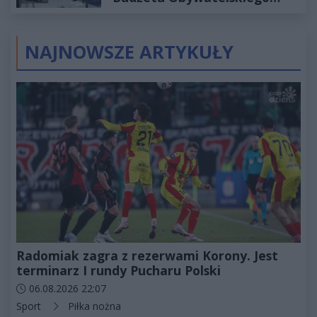
2027
NAJNOWSZE ARTYKUŁY
Radomiak zagra z rezerwami Korony. Jest
terminarz I rundy Pucharu Polski
Data dodania artykułu:
06.08.2026 22:07
Kategorie artykułu:
Sport
Piłka nożna