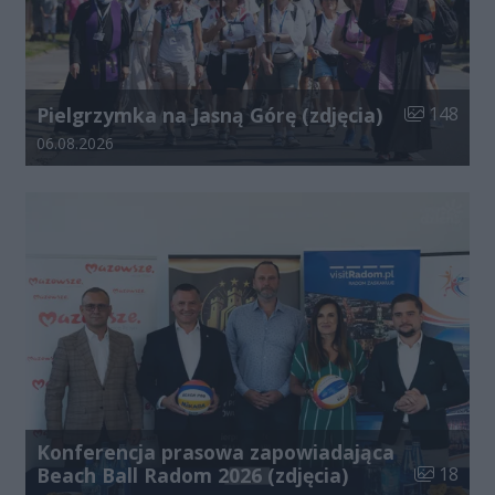
Liczba zdjęć
Pielgrzymka na Jasną Górę (zdjęcia)
148
Data dodania galerii:
06.08.2026
Konferencja prasowa zapowiadająca
Liczba zdj
Beach Ball Radom 2026 (zdjęcia)
18