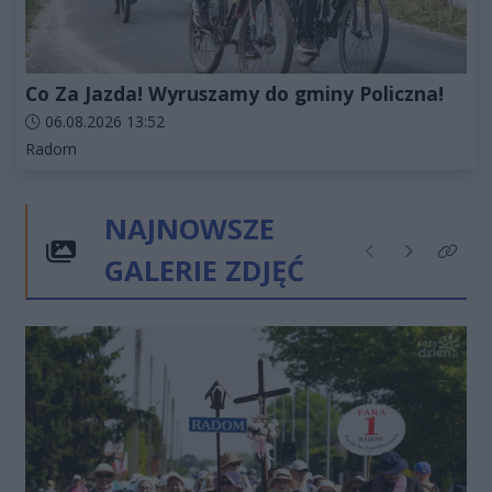
Co Za Jazda! Wyruszamy do gminy Policzna!
Data dodania artykułu:
06.08.2026 13:52
Kategorie artykułu:
Radom
NAJNOWSZE
GALERIE ZDJĘĆ
Poprzednie
Następne
Kliknij