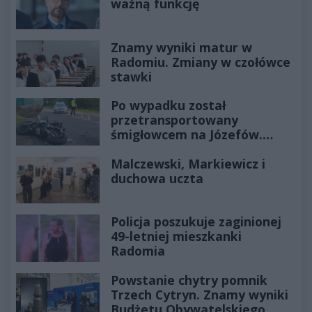
ważną funkcję
Znamy wyniki matur w
Radomiu. Zmiany w czołówce
stawki
Po wypadku został
przetransportowany
śmigłowcem na Józefów.
Historia mrozi krew w żyłach
Malczewski, Markiewicz i
duchowa uczta
Policja poszukuje zaginionej
49-letniej mieszkanki
Radomia
Powstanie chytry pomnik
Trzech Cytryn. Znamy wyniki
Budżetu Obywatelskiego