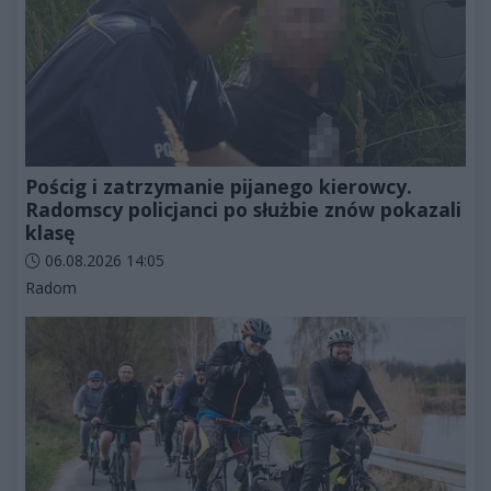
Pościg i zatrzymanie pijanego kierowcy.
Radomscy policjanci po służbie znów pokazali
klasę
Data dodania artykułu:
06.08.2026 14:05
Kategorie artykułu:
Radom