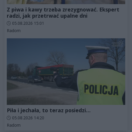
Z piwa i kawy trzeba zrezygnować. Ekspert
radzi, jak przetrwać upalne dni
Data dodania artykułu:
05.08.2026 15:01
Kategorie artykułu:
Radom
Piła i jechała, to teraz posiedzi…
Data dodania artykułu:
05.08.2026 14:20
Kategorie artykułu:
Radom