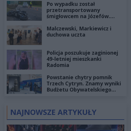
Po wypadku został
przetransportowany
śmigłowcem na Józefów.
Historia mrozi krew w żyłach
Malczewski, Markiewicz i
duchowa uczta
Policja poszukuje zaginionej
49-letniej mieszkanki
Radomia
Powstanie chytry pomnik
Trzech Cytryn. Znamy wyniki
Budżetu Obywatelskiego
2027
NAJNOWSZE ARTYKUŁY