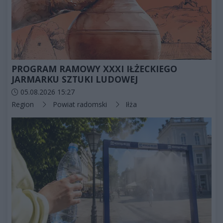
PROGRAM RAMOWY XXXI IŁŻECKIEGO
JARMARKU SZTUKI LUDOWEJ
Data dodania artykułu:
05.08.2026 15:27
Kategorie artykułu:
Region
Powiat radomski
Iłża