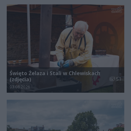
Święto Żelaza i Stali w Chlewiskach
Liczba zdj
(zdjęcia)
51
Data dodania galerii:
03.08.2026