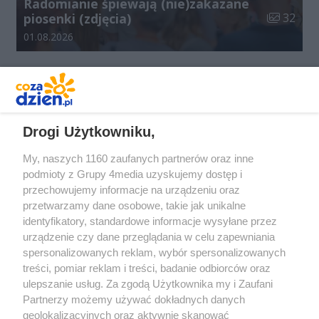
Radomianie śpiewają (nie)zakazane
Liczba zdj
piosenki (zdjęcia)
32
Data dodania galerii:
01.08.2026
REKLAMA
Drogi Użytkowniku,
My, naszych 1160 zaufanych partnerów oraz inne
podmioty z Grupy 4media uzyskujemy dostęp i
przechowujemy informacje na urządzeniu oraz
przetwarzamy dane osobowe, takie jak unikalne
identyfikatory, standardowe informacje wysyłane przez
urządzenie czy dane przeglądania w celu zapewniania
spersonalizowanych reklam, wybór spersonalizowanych
Redakcja
Reklama
Prywatność
Praca Łódź
treści, pomiar reklam i treści, badanie odbiorców oraz
the:protocol
ulepszanie usług. Za zgodą Użytkownika my i Zaufani
Partnerzy możemy używać dokładnych danych
geolokalizacyjnych oraz aktywnie skanować