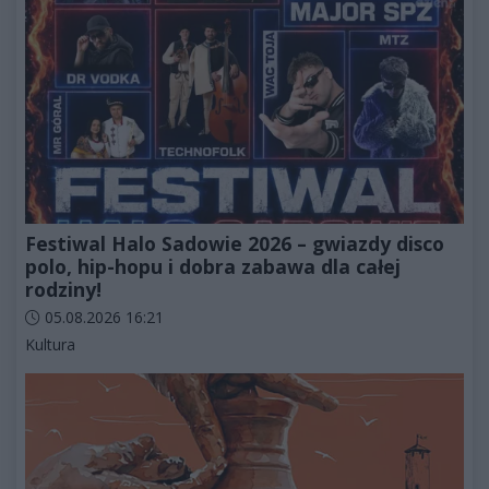
Festiwal Halo Sadowie 2026 – gwiazdy disco
polo, hip-hopu i dobra zabawa dla całej
rodziny!
Data dodania artykułu:
05.08.2026 16:21
Kategorie artykułu:
Kultura