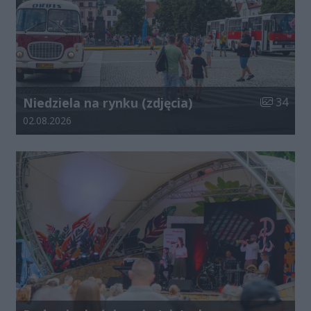
Liczba zdj
Niedziela na rynku (zdjęcia)
34
Data dodania galerii:
02.08.2026