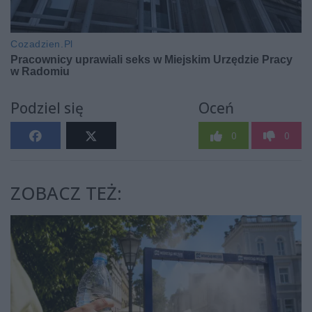
Podziel się
Oceń
0
0
ZOBACZ TEŻ: