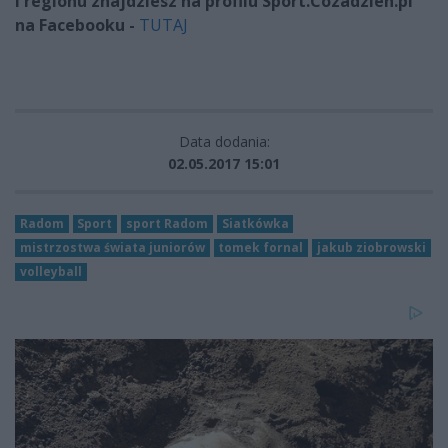
i regionu znajdziesz na profilu Sport.Cozadzien.pl
na Facebooku -
TUTAJ
Data dodania:
02.05.2017 15:01
Radom
Sport
sport Radom
Siatkówka
mistrzostwa świata juniorów
tomek fornal
jakub ziobrowski
volleyball