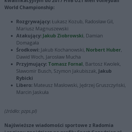
kwalifikacyjnym do 2017 FIVB U21 Men Volleyball
World Championship:
Rozgrywający:
Łukasz Kozub, Radosław Gil,
Mariusz Magnuszewski
Atakujący:
Jakub Ziobrowski
, Damian
Domagała
Środkowi:
Jakub Kochanowski,
Norbert Huber
,
Dawid Woch, Jarosław Mucha
Przyjmujący:
Tomasz Fornal
, Bartosz Kwolek,
Sławomir Busch, Szymon Jakubiszak,
Jakub
Rybicki
Libero:
Mateusz Masłowski, Jędrzej Gruszczyński,
Marcin Jaskuła
(źródło: pzps.pl)
Najświeższe wiadomości sportowe z Radomia