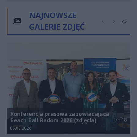
NAJNOWSZE
GALERIE ZDJĘĆ
Poprzednie
Następne
Kliknij
Konferencja prasowa zapowiadająca
Liczba zdj
Beach Ball Radom 2026 (zdjęcia)
18
Data dodania galerii:
05.08.2026