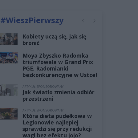
#WieszPierwszy
Poprzednie
Następne
Kobiety uczą się, jak się
bronić
Moya Zbyszko Radomka
triumfowała w Grand Prix
PGE. Radomianki
bezkonkurencyjne w Ustce!
ARTYKUŁ SPONSOROWANY
Jak światło zmienia odbiór
przestrzeni
ARTYKUŁ SPONSOROWANY
Która dieta pudełkowa w
Legionowie najlepiej
sprawdzi się przy redukcji
wagi bez efektu jojo?