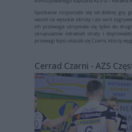
kontuzjowanego kapitana AZS-u – Rafaela R
Spotkanie rozpoczęło się od dobrej gry 
weszli na wysokie obroty i po serii zagrywe
ich przewaga utrzymała się tylko do drugie
skrupulatnie odrabiali straty i doprowad
przewagi lepsi okazali się Czarni, którzy wygr
Cerrad Czarni - AZS Czę