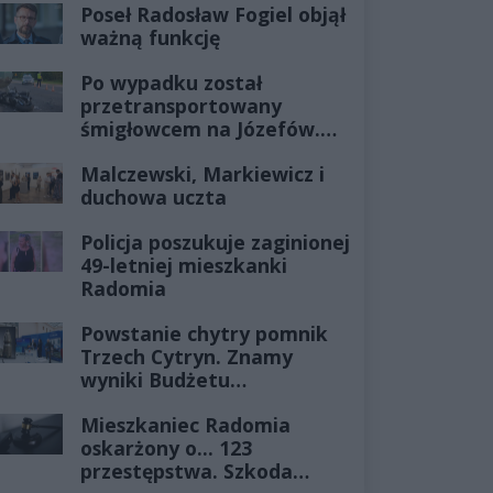
Poseł Radosław Fogiel objął
ważną funkcję
Po wypadku został
przetransportowany
śmigłowcem na Józefów.
Historia mrozi krew w
Malczewski, Markiewicz i
żyłach
duchowa uczta
Policja poszukuje zaginionej
49-letniej mieszkanki
Radomia
Powstanie chytry pomnik
Trzech Cytryn. Znamy
wyniki Budżetu
Obywatelskiego 2027
Mieszkaniec Radomia
oskarżony o... 123
przestępstwa. Szkoda