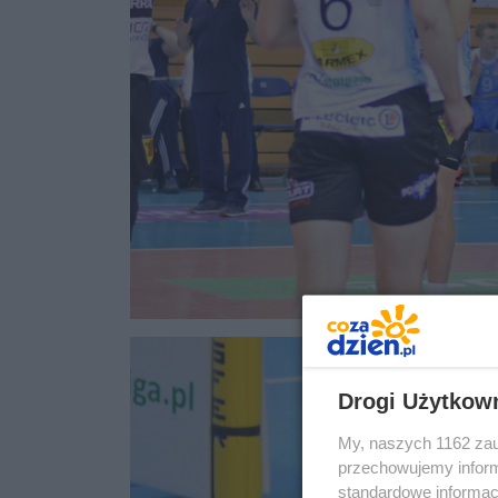
Drogi Użytkow
My, naszych 1162 zau
przechowujemy informa
standardowe informac