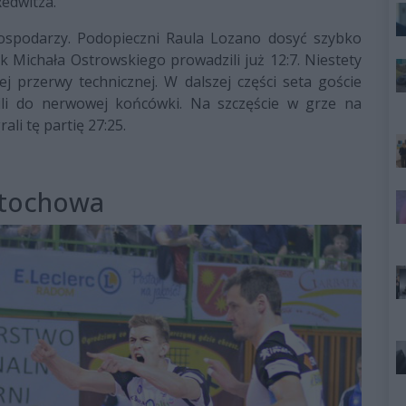
edwitza.
gospodarzy. Podopieczni Raula Lozano dosyć szybko
k Michała Ostrowskiego prowadzili już 12:7. Niestety
j przerwy technicznej. W dalszej części seta goście
zili do nerwowej końcówki. Na szczęście w grze na
ali tę partię 27:25.
stochowa