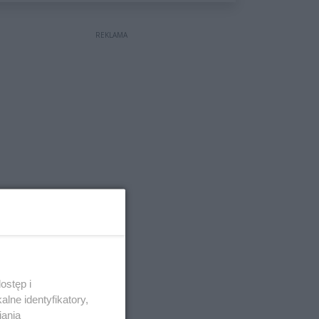
wyceniona na ponad milion
złotych
REKLAMA
ostęp i
lne identyfikatory,
iania