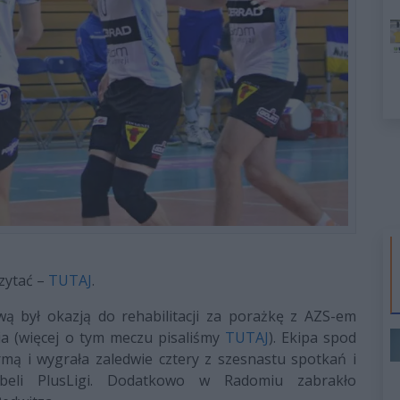
czytać –
TUTAJ
.
ą był okazją do rehabilitacji za porażkę z AZS-em
a (więcej o tym meczu pisaliśmy
TUTAJ
). Ekipa spod
rmą i wygrała zaledwie cztery z szesnastu spotkań i
abeli PlusLigi. Dodatkowo w Radomiu zabrakło