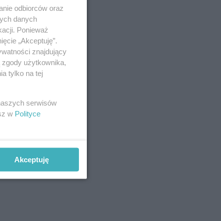
anie odbiorców oraz
nych danych
kacji. Ponieważ
ięcie „Akceptuję”.
ywatności znajdujący
ą zgody użytkownika,
 tylko na tej
 naszych serwisów
esz w
Polityce
Akceptuję