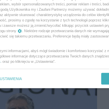
klam, wybór spersonalizowanych treści, pomiar reklam i treści, bad
 zgodą Użytkownika my i Zaufani Partnerzy możemy używać dokład
az aktywnie skanować charakterystykę urządzenia do celów identyfi
ść, prosimy o zgodę na korzystanie z tych technologii poprzez klikn
a i zawsze możesz ją zmienić/wycofać klikając przycisk ustawień pr
ogu strony
. Niektóre rodzaje przetwarzania danych nie wymagaj
iwić się takiemu przetwarzaniu. Preferencje będą miały zastosowania
szymi informacjami, abyś mógł świadomie i komfortowo korzystać z
gółowe informacje dotyczące przetwarzania Twoich danych znajdzi
s
. oraz po kliknięciu w „Ustawienia”.
USTAWIENIA