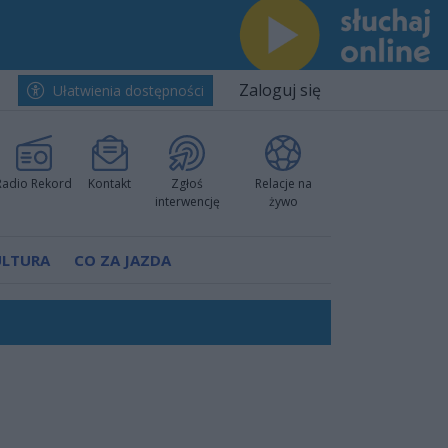
Zaloguj się
Ułatwienia dostępności
Radio Rekord
Kontakt
Zgłoś
Relacje na
interwencję
żywo
ULTURA
CO ZA JAZDA
nkurencyjne w Ustce!
ano umowę
Polski
 decyzję prokuratury
ów pokazali klasę
worzyć nową sportową tradycję"
ruchu