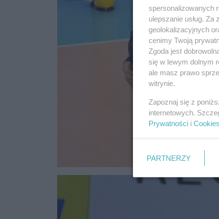
spersonalizowanych re
ulepszanie usług. Za
geolokalizacyjnych or
cenimy Twoją prywatno
Zgoda jest dobrowoln
się w lewym dolnym r
ale masz prawo sprzec
witrynie.
Zapoznaj się z poniż
internetowych. Szcze
Prywatności
i
Cookie
PARTNERZY