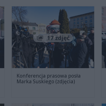
Liczba zdjęć
17 zdjęć
Konferencja prasowa posła
Marka Suskiego (zdjęcia)