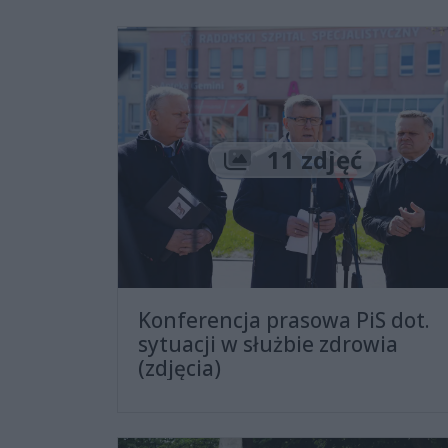
Liczba zdjęć
11 zdjęć
Konferencja prasowa PiS dot.
sytuacji w służbie zdrowia
(zdjęcia)