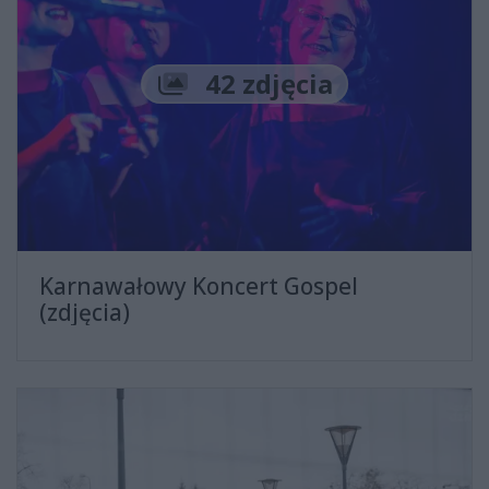
Liczba zdjęć
42 zdjęcia
Karnawałowy Koncert Gospel
(zdjęcia)