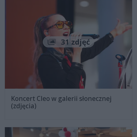
Liczba zdjęć
31 zdjęć
Koncert Cleo w galerii słonecznej
(zdjęcia)