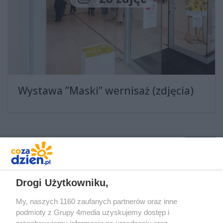
Wystawa ”Maski” wernisaż (zdjęcia)
1
2
3
4
...
Drogi Użytkowniku,
My, naszych 1160 zaufanych partnerów oraz inne
podmioty z Grupy 4media uzyskujemy dostęp i