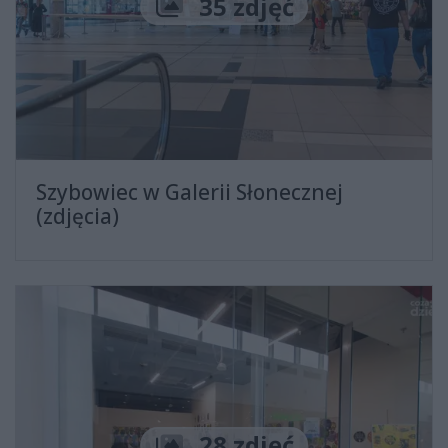
Liczba zdjęć
35 zdjęć
Szybowiec w Galerii Słonecznej
(zdjęcia)
Liczba zdjęć
28 zdjęć