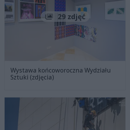
Liczba zdjęć
29 zdjęć
Wystawa końcoworoczna Wydziału
Sztuki (zdjęcia)