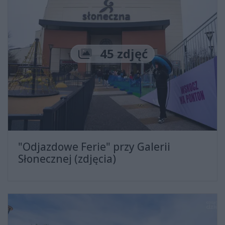
Liczba zdjęć
45 zdjęć
"Odjazdowe Ferie" przy Galerii
Słonecznej (zdjęcia)