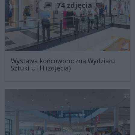
Liczba zdjęć
74 zdjęcia
Wystawa końcoworoczna Wydziału
Sztuki UTH (zdjęcia)