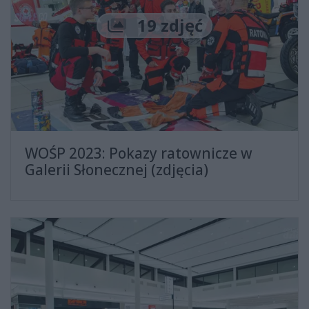
Liczba zdjęć
19 zdjęć
WOŚP 2023: Pokazy ratownicze w
Galerii Słonecznej (zdjęcia)