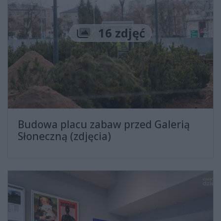
Liczba zdjęć
16 zdjęć
Budowa placu zabaw przed Galerią
Słoneczną (zdjęcia)