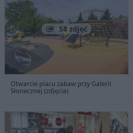
Liczba zdjęć
58 zdjęć
Otwarcie placu zabaw przy Galerii
Słonecznej (zdjęcia)