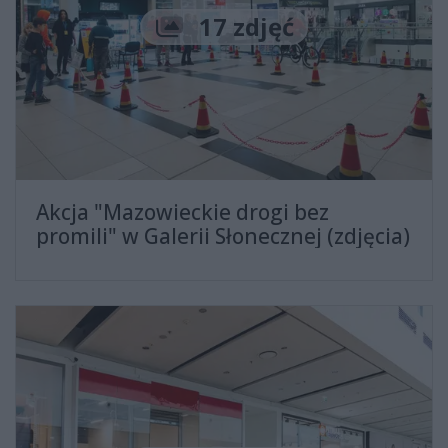
Liczba zdjęć
17 zdjęć
Akcja "Mazowieckie drogi bez
promili" w Galerii Słonecznej (zdjęcia)