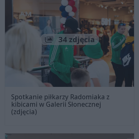
Liczba zdjęć
34 zdjęcia
Spotkanie piłkarzy Radomiaka z
kibicami w Galerii Słonecznej
(zdjęcia)