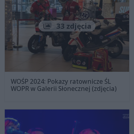
Liczba zdjęć
33 zdjęcia
WOŚP 2024: Pokazy ratownicze ŚL
WOPR w Galerii Słonecznej (zdjęcia)