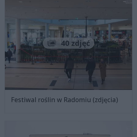
Liczba zdjęć
40 zdjęć
Festiwal roślin w Radomiu (zdjęcia)