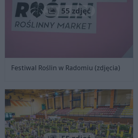
Liczba zdjęć
55 zdjęć
Festiwal Roślin w Radomiu (zdjęcia)
Liczba zdjęć