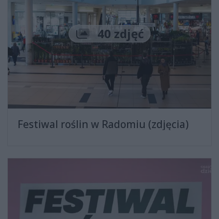
Liczba zdjęć
40 zdjęć
Festiwal roślin w Radomiu (zdjęcia)