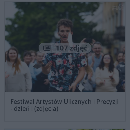
Liczba zdjęć
107 zdjęć
Festiwal Artystów Ulicznych i Precyzji
- dzień I (zdjęcia)