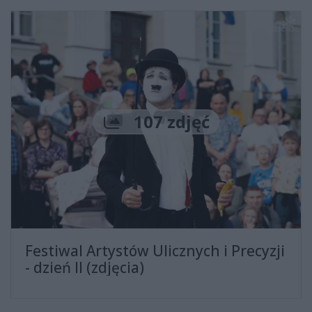
Liczba zdjęć
107 zdjęć
Festiwal Artystów Ulicznych i Precyzji
- dzień II (zdjęcia)