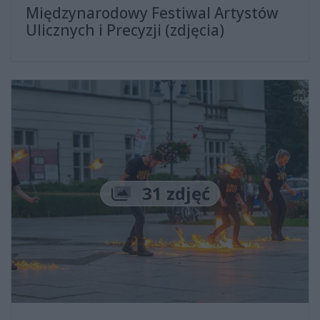
Międzynarodowy Festiwal Artystów
Ulicznych i Precyzji (zdjęcia)
Liczba zdjęć
31 zdjęć