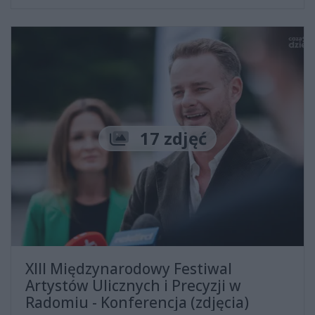
Liczba zdjęć
17 zdjęć
XIII Międzynarodowy Festiwal
Artystów Ulicznych i Precyzji w
Radomiu - Konferencja (zdjęcia)