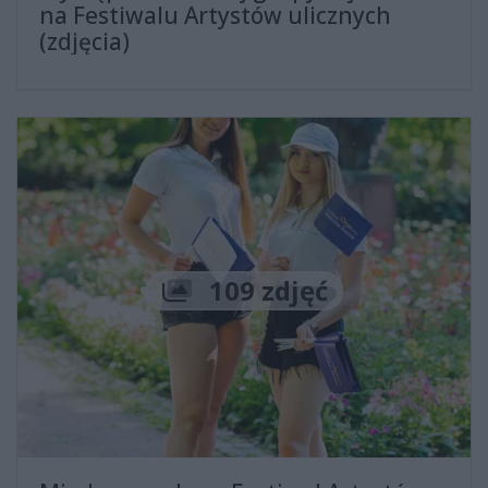
na Festiwalu Artystów ulicznych
(zdjęcia)
Liczba zdjęć
109 zdjęć