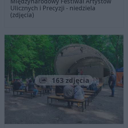
Międzynarodowy Festiwal Artystów
Ulicznych i Precyzji - niedziela
(zdjęcia)
Liczba zdjęć
163 zdjęcia