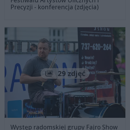
Festiwalu Artystów Ulicznych i
Precyzji - konferencja (zdjęcia)
Liczba zdjęć
29 zdjęć
Występ radomskiej grupy Fajro Show