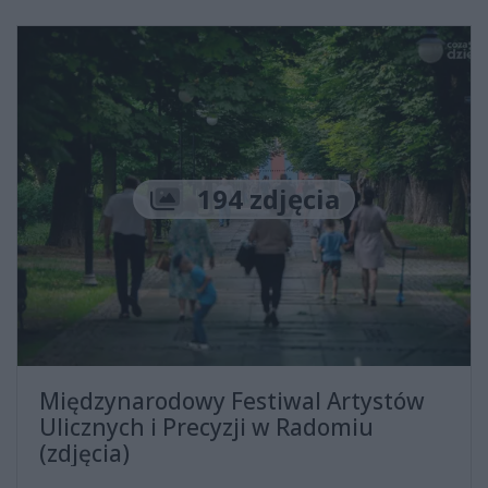
Liczba zdjęć
194 zdjęcia
Międzynarodowy Festiwal Artystów
Ulicznych i Precyzji w Radomiu
(zdjęcia)