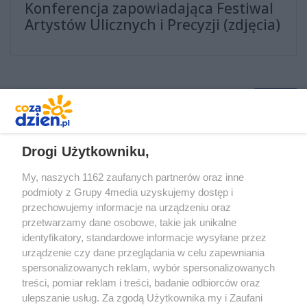
Konferencja zapowiadająca Festiwal
Artystów Ulicznych i Precyzji (zdjęcia)
1
2
Drogi Użytkowniku,
My, naszych 1162 zaufanych partnerów oraz inne
podmioty z Grupy 4media uzyskujemy dostęp i
przechowujemy informacje na urządzeniu oraz
przetwarzamy dane osobowe, takie jak unikalne
identyfikatory, standardowe informacje wysyłane przez
urządzenie czy dane przeglądania w celu zapewniania
spersonalizowanych reklam, wybór spersonalizowanych
Redakcja
Reklama
Prywatność
Praca Łódź
treści, pomiar reklam i treści, badanie odbiorców oraz
the:protocol
ulepszanie usług. Za zgodą Użytkownika my i Zaufani