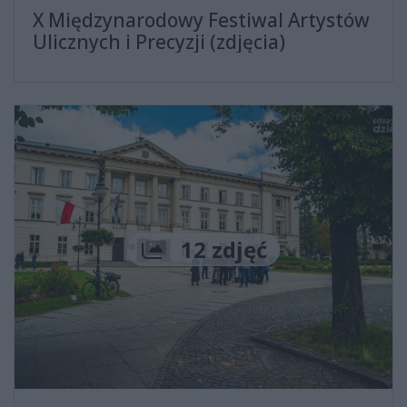
X Międzynarodowy Festiwal Artystów
Ulicznych i Precyzji (zdjęcia)
Liczba zdjęć
12 zdjęć