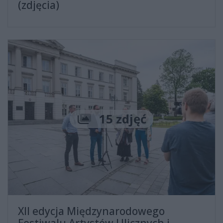
(zdjęcia)
Liczba zdjęć
15 zdjęć
XII edycja Międzynarodowego