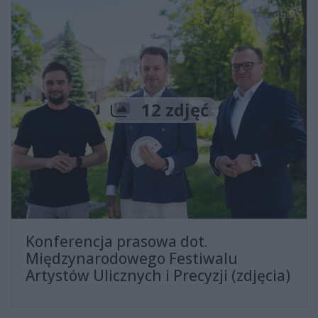
Liczba zdjęć
12 zdjęć
Konferencja prasowa dot.
Międzynarodowego Festiwalu
Artystów Ulicznych i Precyzji (zdjęcia)