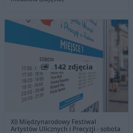
Liczba zdjęć
142 zdjęcia
XII Międzynarodowy Festiwal
Artystów Ulicznych i Precyzji - sobota