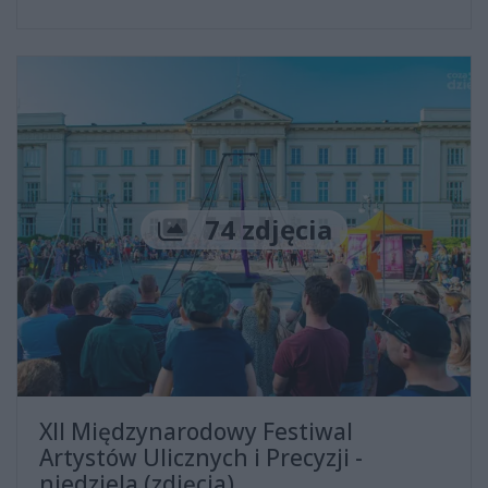
Liczba zdjęć
74 zdjęcia
XII Międzynarodowy Festiwal
Artystów Ulicznych i Precyzji -
niedziela (zdjęcia)