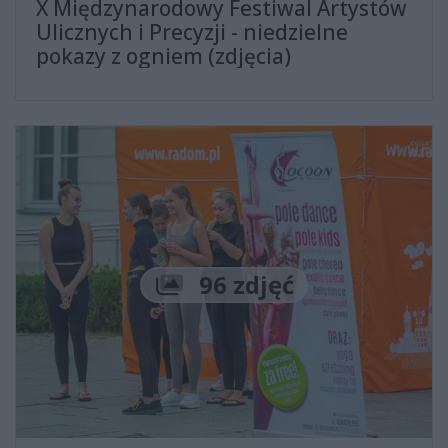
X Międzynarodowy Festiwal Artystów
Ulicznych i Precyzji - niedzielne
pokazy z ogniem (zdjęcia)
Liczba zdjęć
96 zdjęć