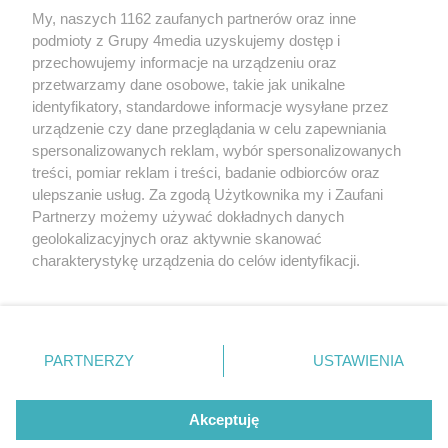
My, naszych 1162 zaufanych partnerów oraz inne
podmioty z Grupy 4media uzyskujemy dostęp i
przechowujemy informacje na urządzeniu oraz
przetwarzamy dane osobowe, takie jak unikalne
identyfikatory, standardowe informacje wysyłane przez
urządzenie czy dane przeglądania w celu zapewniania
spersonalizowanych reklam, wybór spersonalizowanych
Redakcja
Reklama
Prywatność
Praca Łódź
treści, pomiar reklam i treści, badanie odbiorców oraz
the:protocol
ulepszanie usług. Za zgodą Użytkownika my i Zaufani
Partnerzy możemy używać dokładnych danych
geolokalizacyjnych oraz aktywnie skanować
charakterystykę urządzenia do celów identyfikacji.
Ponieważ cenimy Twoją prywatność, prosimy o zgodę na
Szukaj
korzystanie z tych technologii poprzez kliknięcie
„Akceptuję”. Zgoda jest dobrowolna i zawsze możesz ją
zmienić/wycofać klikając przycisk ustawień prywatności
Facebook.com
Youtube.com
PARTNERZY
USTAWIENIA
znajdujący się w lewym dolnym rogu strony
. Niektóre
rodzaje przetwarzania danych nie wymagają zgody
użytkownika, ale masz prawo sprzeciwić się takiemu
Akceptuję
przetwarzaniu. Preferencje będą miały zastosowania tylko