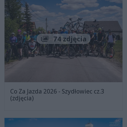
Liczba zdjęć
74 zdjęcia
Co Za Jazda 2026 - Szydłowiec cz.3
(zdjęcia)