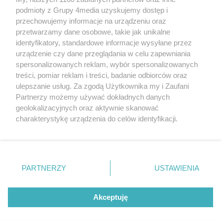
podmioty z Grupy 4media uzyskujemy dostęp i
przechowujemy informacje na urządzeniu oraz
przetwarzamy dane osobowe, takie jak unikalne
identyfikatory, standardowe informacje wysyłane przez
urządzenie czy dane przeglądania w celu zapewniania
spersonalizowanych reklam, wybór spersonalizowanych
Redakcja
Reklama
Prywatność
Praca Łódź
treści, pomiar reklam i treści, badanie odbiorców oraz
the:protocol
ulepszanie usług. Za zgodą Użytkownika my i Zaufani
Partnerzy możemy używać dokładnych danych
geolokalizacyjnych oraz aktywnie skanować
charakterystykę urządzenia do celów identyfikacji.
Ponieważ cenimy Twoją prywatność, prosimy o zgodę na
Szukaj
korzystanie z tych technologii poprzez kliknięcie
„Akceptuję”. Zgoda jest dobrowolna i zawsze możesz ją
zmienić/wycofać klikając przycisk ustawień prywatności
Facebook.com
Youtube.com
PARTNERZY
USTAWIENIA
znajdujący się w lewym dolnym rogu strony
. Niektóre
rodzaje przetwarzania danych nie wymagają zgody
użytkownika, ale masz prawo sprzeciwić się takiemu
Akceptuję
przetwarzaniu. Preferencje będą miały zastosowania tylko
na tej witrynie.
CMS portalu
przygotowany przez