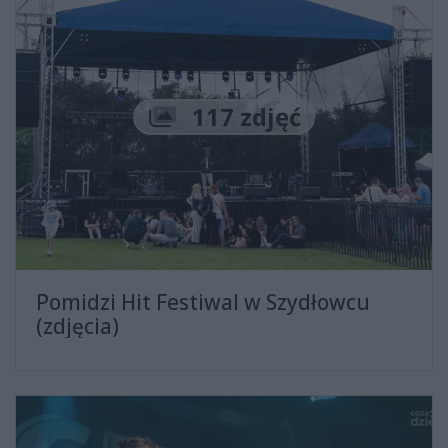
Liczba zdjęć
117 zdjęć
Pomidzi Hit Festiwal w Szydłowcu
(zdjęcia)