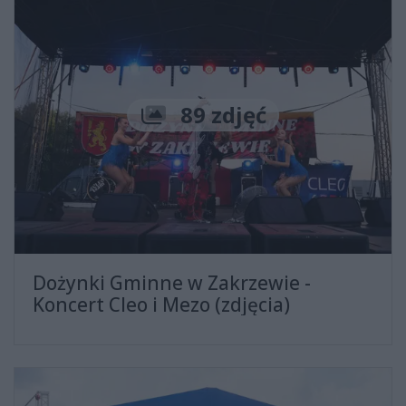
Liczba zdjęć
89 zdjęć
Dożynki Gminne w Zakrzewie -
Koncert Cleo i Mezo (zdjęcia)