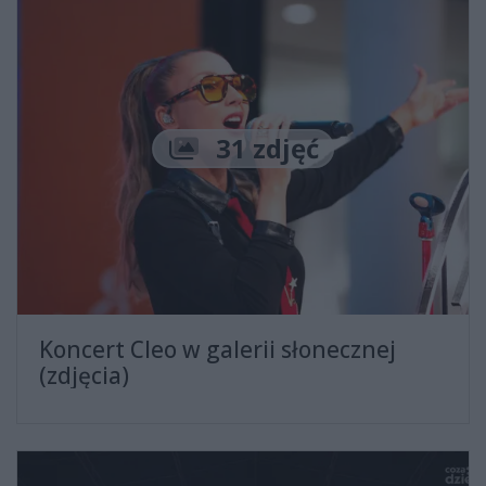
Liczba zdjęć
31 zdjęć
Koncert Cleo w galerii słonecznej
(zdjęcia)