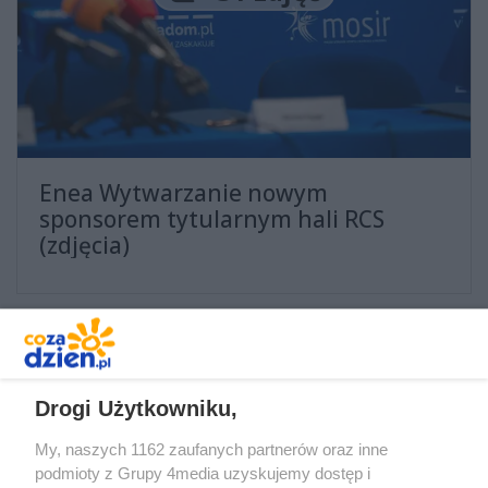
Enea Wytwarzanie nowym
sponsorem tytularnym hali RCS
(zdjęcia)
REKLAMA
Drogi Użytkowniku,
My, naszych 1162 zaufanych partnerów oraz inne
podmioty z Grupy 4media uzyskujemy dostęp i