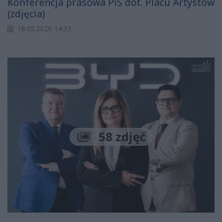
Konferencja prasowa PiS dot. Placu Artystów
(zdjęcia)
18.05.2026 14:33
58 zdjęć