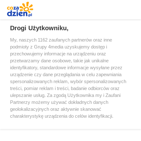
1
2
3
4
...
Drogi Użytkowniku,
My, naszych 1162 zaufanych partnerów oraz inne
podmioty z Grupy 4media uzyskujemy dostęp i
przechowujemy informacje na urządzeniu oraz
przetwarzamy dane osobowe, takie jak unikalne
identyfikatory, standardowe informacje wysyłane przez
urządzenie czy dane przeglądania w celu zapewniania
spersonalizowanych reklam, wybór spersonalizowanych
Redakcja
Reklama
Prywatność
Praca Łódź
treści, pomiar reklam i treści, badanie odbiorców oraz
the:protocol
ulepszanie usług. Za zgodą Użytkownika my i Zaufani
Partnerzy możemy używać dokładnych danych
geolokalizacyjnych oraz aktywnie skanować
charakterystykę urządzenia do celów identyfikacji.
Ponieważ cenimy Twoją prywatność, prosimy o zgodę na
Szukaj
korzystanie z tych technologii poprzez kliknięcie
„Akceptuję”. Zgoda jest dobrowolna i zawsze możesz ją